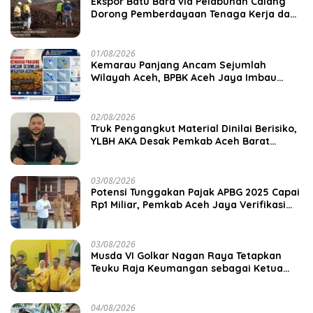
‎Ekspor Batu Bara via Pelabuhan Calang
Dorong Pemberdayaan Tenaga Kerja dan
Pertumbuhan Ekonomi Lokal
01/08/2026
Kemarau Panjang Ancam Sejumlah
Wilayah Aceh, BPBK Aceh Jaya Imbau
Warga Waspada Kekeringan
02/08/2026
Truk Pengangkut Material Dinilai Berisiko,
YLBH AKA Desak Pemkab Aceh Barat
Bertindak
03/08/2026
Potensi Tunggakan Pajak APBG 2025 Capai
Rp1 Miliar, Pemkab Aceh Jaya Verifikasi
172 Gampong
03/08/2026
Musda VI Golkar Nagan Raya Tetapkan
Teuku Raja Keumangan sebagai Ketua
DPD II
04/08/2026