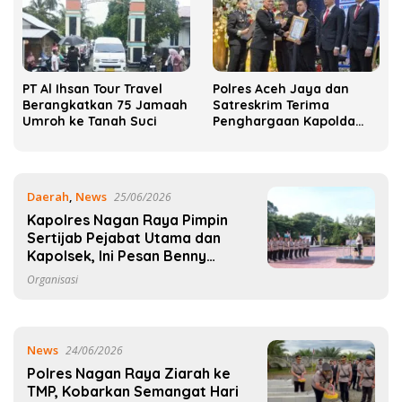
PT Al Ihsan Tour Travel
Polres Aceh Jaya dan
Berangkatkan 75 Jamaah
Satreskrim Terima
Umroh ke Tanah Suci
Penghargaan Kapolda
Aceh
Daerah
,
News
25/06/2026
Kapolres Nagan Raya Pimpin
Sertijab Pejabat Utama dan
Kapolsek, Ini Pesan Benny
Bathara
Organisasi
News
24/06/2026
Polres Nagan Raya Ziarah ke
TMP, Kobarkan Semangat Hari