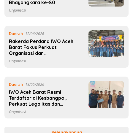
Bhayangkara ke-80
Organisasi
Daerah
12/06/2026
Rakerda Perdana IWO Aceh
Barat Fokus Perkuat
Organisasi dan
Profesionalisme Pers
Organisasi
Daerah
18/05/2026
IWO Aceh Barat Resmi
Terdaftar di Kesbangpol,
Perkuat Legalitas dan
Profesionalisme Pers
Organisasi
Selengkapnya