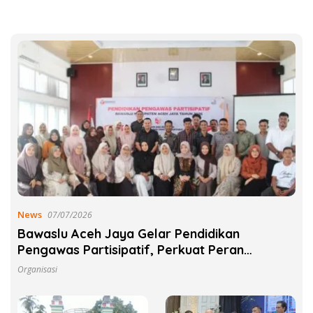
News
07/07/2026
‎Bawaslu Aceh Jaya Gelar Pendidikan
Pengawas Partisipatif, Perkuat Peran
Masyarakat Awasi Pemilu
Organisasi