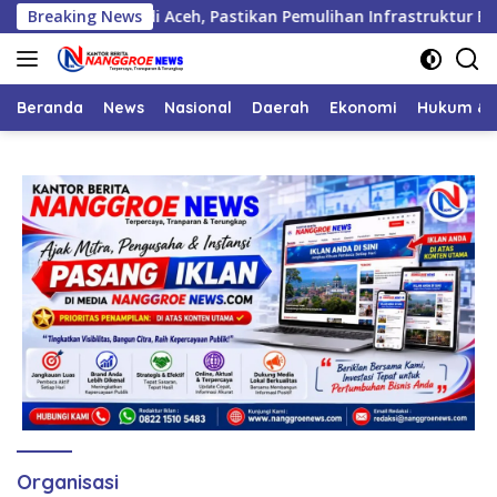
Langsung
teorologi di Aceh, Pastikan Pemulihan Infrastruktur Berjalan
Breaking News
ke
konten
Beranda
News
Nasional
Daerah
Ekonomi
Hukum & 
Organisasi