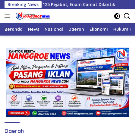
Langsung
andi Lantik 125 Pejabat, Enam Camat Dilantik
Breaking News
Aceh Jay
ke
konten
Beranda
News
Nasional
Daerah
Ekonomi
Hukum & 
Daerah