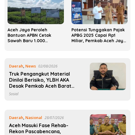
Aceh Jaya Peroleh
Potensi Tunggakan Pajak
Bantuan APBN Cetak
APBG 2025 Capai Rp1
Sawah Baru 1.000
Miliar, Pemkab Aceh Jaya
Hektare, Perkuat
Verifikasi 172 Gampong
Ketahanan Pangan
Nasional
Daerah
,
News
02/08/2026
Truk Pengangkut Material
Dinilai Berisiko, YLBH AKA
Desak Pemkab Aceh Barat
Bertindak
Sosial
Daerah
,
Nasional
28/07/2026
Aceh Masuki Fase Rehab-
Rekon Pascabencana,