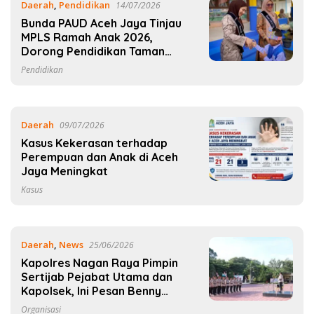
Daerah
,
Pendidikan
14/07/2026
Bunda PAUD Aceh Jaya Tinjau
MPLS Ramah Anak 2026,
Dorong Pendidikan Taman
Kanak-Kanak
Pendidikan
Daerah
09/07/2026
Kasus Kekerasan terhadap
Perempuan dan Anak di Aceh
Jaya Meningkat
Kasus
Daerah
,
News
25/06/2026
Kapolres Nagan Raya Pimpin
Sertijab Pejabat Utama dan
Kapolsek, Ini Pesan Benny
Bathara
Organisasi