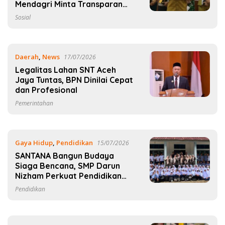
Mendagri Minta Transparan
Anggaran
Sosial
Daerah
,
News
17/07/2026
Legalitas Lahan SNT Aceh
Jaya Tuntas, BPN Dinilai Cepat
dan Profesional
Pemerintahan
Gaya Hidup
,
Pendidikan
15/07/2026
SANTANA Bangun Budaya
Siaga Bencana, SMP Darun
Nizham Perkuat Pendidikan
Karakter Berbasis Kearifan
Pendidikan
Lokal