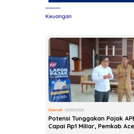
Keuangan
Daerah
03/08/2026
Potensi Tunggakan Pajak AP
Capai Rp1 Miliar, Pemkab Ac
Verifikasi 172 Gampong