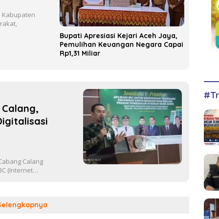
 Kabupaten
rakat,
Bupati Apresiasi Kejari Aceh Jaya,
Pemulihan Keuangan Negara Capai
Rp1,31 Miliar
#Tr
 Calang,
gitalisasi
Cabang Calang
BC (Internet…
Selengkapnya