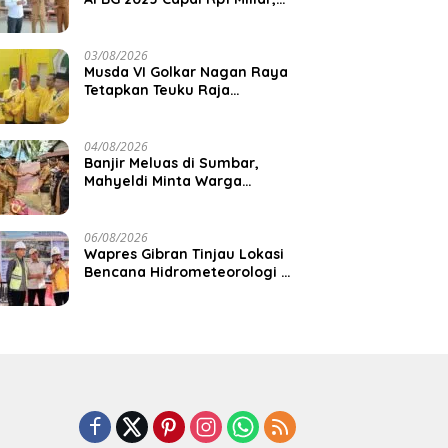
Pemkab Aceh Jaya Verifikasi
172 Gampong
03/08/2026
Musda VI Golkar Nagan Raya
Tetapkan Teuku Raja
Keumangan sebagai Ketua
DPD II
04/08/2026
Banjir Meluas di Sumbar,
Mahyeldi Minta Warga
Waspadai Cuaca Ekstrem
06/08/2026
Wapres Gibran Tinjau Lokasi
Bencana Hidrometeorologi di
Aceh, Pastikan Pemulihan
Infrastruktur Berjalan