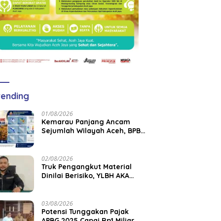
ending
01/08/2026
Kemarau Panjang Ancam
Sejumlah Wilayah Aceh, BPBK
Aceh Jaya Imbau Warga
Waspada Kekeringan
02/08/2026
Truk Pengangkut Material
Dinilai Berisiko, YLBH AKA
Desak Pemkab Aceh Barat
Bertindak
03/08/2026
Potensi Tunggakan Pajak
APBG 2025 Capai Rp1 Miliar,