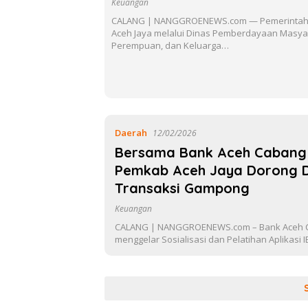
Keuangan
CALANG | NANGGROENEWS.com — Pemerintah
Aceh Jaya melalui Dinas Pemberdayaan Masya
Perempuan, dan Keluarga…
Daerah
12/02/2026
‎Bersama Bank Aceh Cabang
Pemkab Aceh Jaya Dorong Di
Transaksi Gampong
Keuangan
CALANG | NANGGROENEWS.com – Bank Aceh 
menggelar Sosialisasi dan Pelatihan Aplikasi I