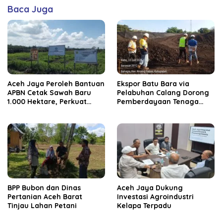
Baca Juga
Aceh Jaya Peroleh Bantuan
‎Ekspor Batu Bara via
APBN Cetak Sawah Baru
Pelabuhan Calang Dorong
1.000 Hektare, Perkuat
Pemberdayaan Tenaga
Ketahanan Pangan
Kerja dan Pertumbuhan
Nasional
Ekonomi Lokal
BPP Bubon dan Dinas
Aceh Jaya Dukung
Pertanian Aceh Barat
Investasi Agroindustri
Tinjau Lahan Petani
Kelapa Terpadu