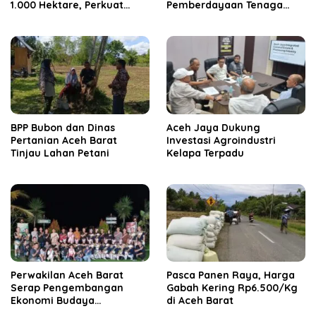
1.000 Hektare, Perkuat
Pemberdayaan Tenaga
Ketahanan Pangan
Kerja dan Pertumbuhan
Nasional
Ekonomi Lokal
BPP Bubon dan Dinas
Aceh Jaya Dukung
Pertanian Aceh Barat
Investasi Agroindustri
Tinjau Lahan Petani
Kelapa Terpadu
Perwakilan Aceh Barat
Pasca Panen Raya, Harga
Serap Pengembangan
Gabah Kering Rp6.500/Kg
Ekonomi Budaya
di Aceh Barat
Lokakarya Nasional di