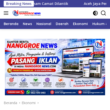
Langsung
ejabat, Enam Camat Dilantik
Breaking News
Aceh Jaya Peroleh Bantuan
ke
konten
Beranda
News
Nasional
Daerah
Ekonomi
Hukum & 
Beranda
Ekonomi