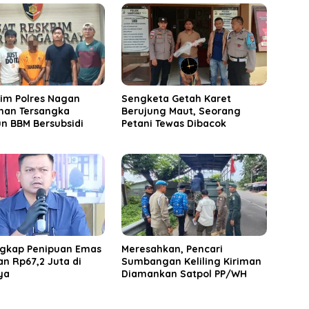
rim Polres Nagan
Sengketa Getah Karet
han Tersangka
Berujung Maut, Seorang
n BBM Bersubsidi
Petani Tewas Dibacok
Ungkap Penipuan Emas
Meresahkan, Pencari
n Rp67,2 Juta di
Sumbangan Keliling Kiriman
ya
Diamankan Satpol PP/WH