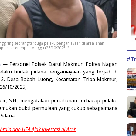
nggiring seorang terduga pelaku penganiayaan di area lahan
apolsek setempat, Minggu (26/10/2025).*
#Tr
m
— Personel Polsek Darul Makmur, Polres Nagan
aku tindak pidana penganiayaan yang terjadi di
S 2, Desa Babah Lueng, Kecamatan Tripa Makmur,
26/10/2025).
dir, S.H., mengatakan penahanan terhadap pelaku
ditemukan bukti permulaan yang cukup sebagaimana
Pidana.
rain dan UEA Ajak Investasi di Aceh
.