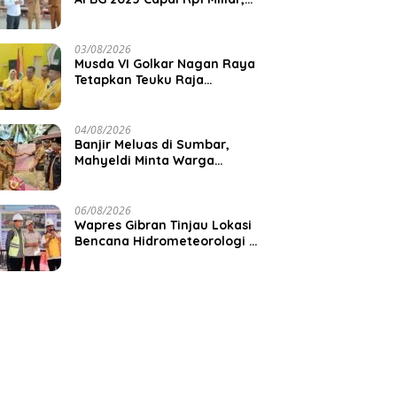
Pemkab Aceh Jaya Verifikasi
172 Gampong
03/08/2026
Musda VI Golkar Nagan Raya
Tetapkan Teuku Raja
Keumangan sebagai Ketua
DPD II
04/08/2026
Banjir Meluas di Sumbar,
Mahyeldi Minta Warga
Waspadai Cuaca Ekstrem
06/08/2026
Wapres Gibran Tinjau Lokasi
Bencana Hidrometeorologi di
Aceh, Pastikan Pemulihan
Infrastruktur Berjalan