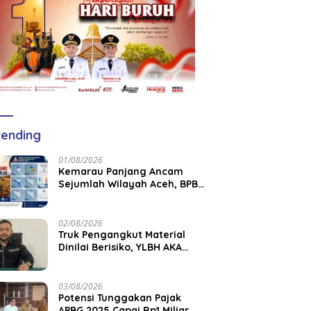
ending
01/08/2026
Kemarau Panjang Ancam
Sejumlah Wilayah Aceh, BPBK
Aceh Jaya Imbau Warga
Waspada Kekeringan
02/08/2026
Truk Pengangkut Material
Dinilai Berisiko, YLBH AKA
Desak Pemkab Aceh Barat
Bertindak
03/08/2026
Potensi Tunggakan Pajak
APBG 2025 Capai Rp1 Miliar,