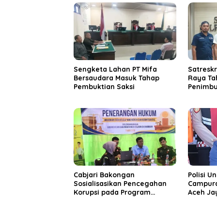
Sengketa Lahan PT Mifa
Satresk
Bersaudara Masuk Tahap
Raya Ta
Pembuktian Saksi
Penimbu
Cabjari Bakongan
Polisi 
Sosialisasikan Pencegahan
Campura
Korupsi pada Program
Aceh Ja
Revitalisasi Sekolah