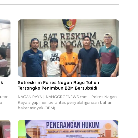
uk
Satreskrim Polres Nagan Raya Tahan
Tersangka Penimbun BBM Bersubsidi
utan
NAGAN RAYA | NANGGROENEWS.com – Polres Nagan
ra
Raya sigap memberantas penyalahgunaan bahan
bakar minyak (BBM)…