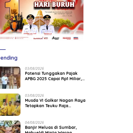
ending
03/08/2026
Potensi Tunggakan Pajak
APBG 2025 Capai Rp1 Miliar,
Pemkab Aceh Jaya Verifikasi
172 Gampong
03/08/2026
Musda VI Golkar Nagan Raya
Tetapkan Teuku Raja
Keumangan sebagai Ketua
DPD II
04/08/2026
Banjir Meluas di Sumbar,
Mahyeldi Minta Warga