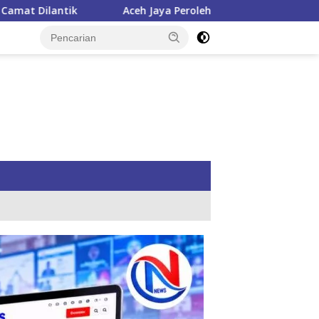
ceh Jaya Peroleh Bantuan APBN Cetak Sawah Baru 1.000 Hektar