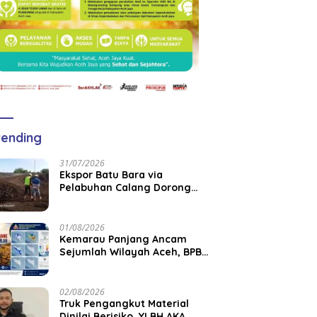
ending
31/07/2026
‎Ekspor Batu Bara via
Pelabuhan Calang Dorong
Pemberdayaan Tenaga Kerja
dan Pertumbuhan Ekonomi
Lokal
01/08/2026
Kemarau Panjang Ancam
Sejumlah Wilayah Aceh, BPBK
Aceh Jaya Imbau Warga
Waspada Kekeringan
02/08/2026
Truk Pengangkut Material
Dinilai Berisiko, YLBH AKA