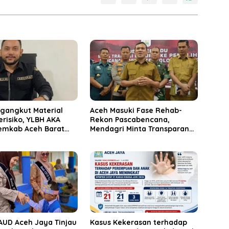
ngangkut Material
Aceh Masuki Fase Rehab-
Berisiko, YLBH AKA
Rekon Pascabencana,
emkab Aceh Barat
Mendagri Minta Transparan
ak
Anggaran
AUD Aceh Jaya Tinjau
Kasus Kekerasan terhadap