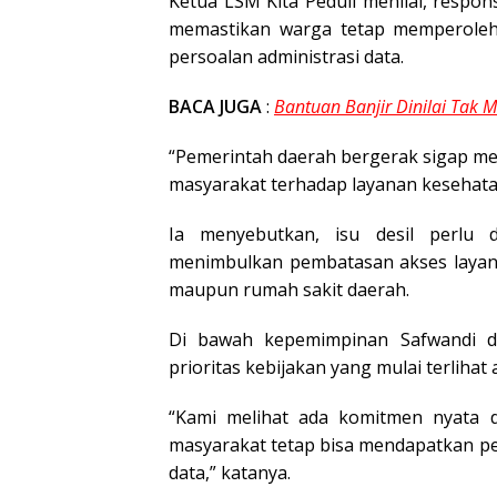
Ketua LSM Kita Peduli menilai, resp
memastikan warga tetap memperoleh
persoalan administrasi data.
BACA JUGA
:
Bantuan Banjir Dinilai Tak M
“Pemerintah daerah bergerak sigap men
masyarakat terhadap layanan kesehatan
Ia menyebutkan, isu desil perlu d
menimbulkan pembatasan akses layanan
maupun rumah sakit daerah.
Di bawah kepemimpinan Safwandi da
prioritas kebijakan yang mulai terlihat
“Kami melihat ada komitmen nyata d
masyarakat tetap bisa mendapatkan pe
data,” katanya.