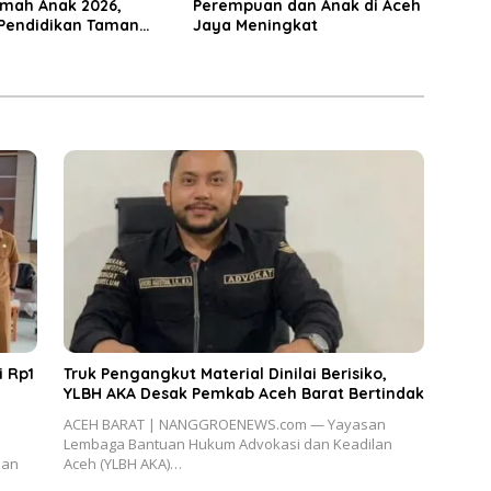
mah Anak 2026,
Perempuan dan Anak di Aceh
Pendidikan Taman
Jaya Meningkat
anak
i Rp1
Truk Pengangkut Material Dinilai Berisiko,
YLBH AKA Desak Pemkab Aceh Barat Bertindak
ACEH BARAT | NANGGROENEWS.com — Yayasan
Lembaga Bantuan Hukum Advokasi dan Keadilan
aan
Aceh (YLBH AKA)…