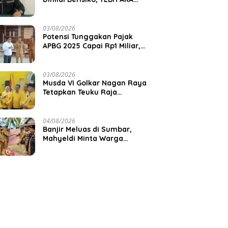
Desak Pemkab Aceh Barat
Bertindak
03/08/2026
Potensi Tunggakan Pajak
APBG 2025 Capai Rp1 Miliar,
Pemkab Aceh Jaya Verifikasi
172 Gampong
03/08/2026
Musda VI Golkar Nagan Raya
Tetapkan Teuku Raja
Keumangan sebagai Ketua
DPD II
04/08/2026
Banjir Meluas di Sumbar,
Mahyeldi Minta Warga
Waspadai Cuaca Ekstrem