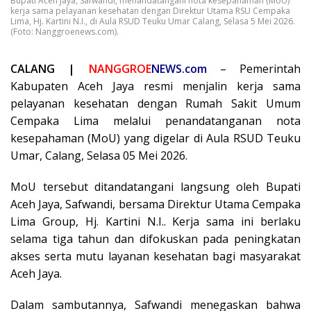
Bupati Aceh Jaya, Safwandi, menandatangani nota kesepahaman (MoU)
kerja sama pelayanan kesehatan dengan Direktur Utama RSU Cempaka
Lima, Hj. Kartini N.I., di Aula RSUD Teuku Umar Calang, Selasa 5 Mei 2026.
(Foto: Nanggroenews.com).
CALANG |
NANGGROE
NEWS.com
– Pemerintah
Kabupaten Aceh Jaya resmi menjalin kerja sama
pelayanan kesehatan dengan Rumah Sakit Umum
Cempaka Lima melalui penandatanganan nota
kesepahaman (MoU) yang digelar di Aula RSUD Teuku
Umar, Calang, Selasa 05 Mei 2026.
MoU tersebut ditandatangani langsung oleh Bupati
Aceh Jaya, Safwandi, bersama Direktur Utama Cempaka
Lima Group, Hj. Kartini N.I.. Kerja sama ini berlaku
selama tiga tahun dan difokuskan pada peningkatan
akses serta mutu layanan kesehatan bagi masyarakat
Aceh Jaya.
Dalam sambutannya, Safwandi menegaskan bahwa