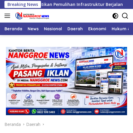
Langsung
ceh, Pastikan Pemulihan Infrastruktur Berjalan
Breaking News
Banjir
ke
konten
Beranda
News
Nasional
Daerah
Ekonomi
Hukum & 
Beranda
Daerah