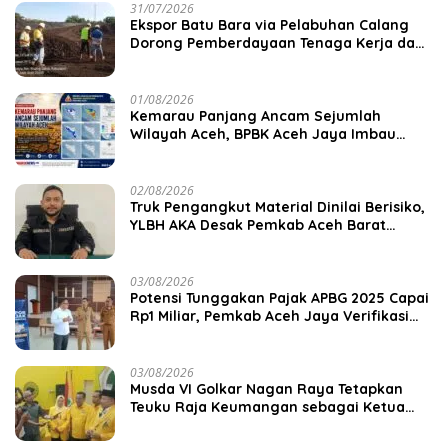
31/07/2026
‎Ekspor Batu Bara via Pelabuhan Calang
Dorong Pemberdayaan Tenaga Kerja dan
Pertumbuhan Ekonomi Lokal
01/08/2026
Kemarau Panjang Ancam Sejumlah
Wilayah Aceh, BPBK Aceh Jaya Imbau
Warga Waspada Kekeringan
02/08/2026
Truk Pengangkut Material Dinilai Berisiko,
YLBH AKA Desak Pemkab Aceh Barat
Bertindak
03/08/2026
Potensi Tunggakan Pajak APBG 2025 Capai
Rp1 Miliar, Pemkab Aceh Jaya Verifikasi
172 Gampong
03/08/2026
Musda VI Golkar Nagan Raya Tetapkan
Teuku Raja Keumangan sebagai Ketua
DPD II