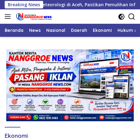
Langsung
na Hidrometeorologi di Aceh, Pastikan Pemulihan Infrastruktur
Breaking News
ke
konten
Beranda
News
Nasional
Daerah
Ekonomi
Hukum & 
Ekonomi