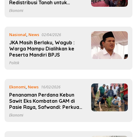
Redistribusi Tanah untuk
Warga
Ekonomi
Nasional
,
News
02/04/2026
JKA Masih Berlaku, Wagub :
Warga Mampu Dialihkan ke
Peserta Mandiri BPJS
Politik
Ekonomi
,
News
16/02/2026
Penanaman Perdana Kebun
Sawit Eks Kombatan GAM di
Pasie Raya, Safwandi: Perkuat
Kemandirian Ekonomi
Ekonomi