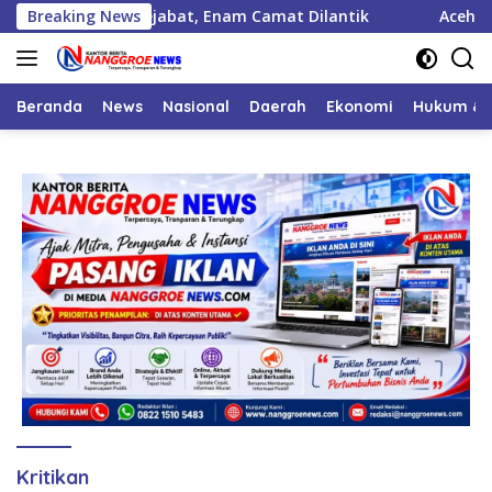
Langsung
 Lantik 125 Pejabat, Enam Camat Dilantik
Breaking News
Aceh Jaya Pe
ke
konten
Beranda
News
Nasional
Daerah
Ekonomi
Hukum & 
Kritikan