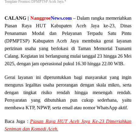
Template Promosi DPMPTSP Aceh Jaya.*
CALANG |
Nanggroe
News.com
– Dalam rangka memeriahkan
Piasan Raya HUT Kabupaten Aceh Jaya ke-23, Dinas
Penanaman Modal dan Pelayanan Terpadu Satu Pintu
(DPMPTSP) Kabupaten Aceh Jaya membuka gerai layanan
perizinan usaha yang berlokasi di Taman Memorial Tsunami
Calang. Kegiatan ini berlangsung mulai tanggal 23 hingga 26 Mei
2025, dengan jam operasional pukul 16.30 hingga 22.00 WIB.
Gerai layanan ini diperuntukkan bagi masyarakat yang ingin
mengurus legalitas usaha perorangan dengan skala mikro, serta
dengan tingkat risiko rendah hingga menengah rendah.
Persyaratan yang dibutuhkan pun cukup sederhana, yaitu
membawa KTP, NPWP, serta email atau nomor WhatsApp aktif.
Baca Juga :
Piasan Raya HUT Aceh Jaya Ke-23 Dimeriahkan
Seniman dan Komedi Aceh.