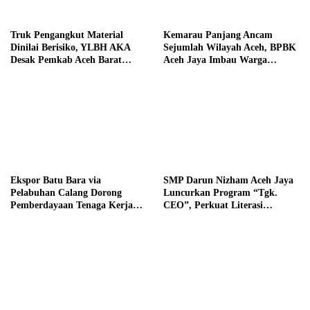
Truk Pengangkut Material
Kemarau Panjang Ancam
Dinilai Berisiko, YLBH AKA
Sejumlah Wilayah Aceh, BPBK
Desak Pemkab Aceh Barat
Aceh Jaya Imbau Warga
Bertindak
Waspada Kekeringan
‎Ekspor Batu Bara via
SMP Darun Nizham Aceh Jaya
Pelabuhan Calang Dorong
Luncurkan Program “Tgk.
Pemberdayaan Tenaga Kerja
CEO”, Perkuat Literasi
dan Pertumbuhan Ekonomi
Keuangan dan Karakter Siswa
Lokal