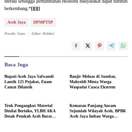
merata sehingga pertumbuhan ekonomi masyarakat dapat tumbuh
berkembang.*
[][][]
Aceh Jaya
DPMPTSP
Penulis: Sams
Editor: Redaksi
Baca Juga
Bupati Aceh Jaya Safwandi
Banjir Meluas di Sumbar,
Lantik 125 Pejabat, Enam
Mahyeldi Minta Warga
Camat Dilantik
Waspadai Cuaca Ekstrem
Truk Pengangkut Material
Kemarau Panjang Ancam
Dinilai Berisiko, YLBH AKA
Sejumlah Wilayah Aceh, BPBK
Desak Pemkab Aceh Barat
Aceh Jaya Imbau Warga
Bertindak
Waspada Kekeringan