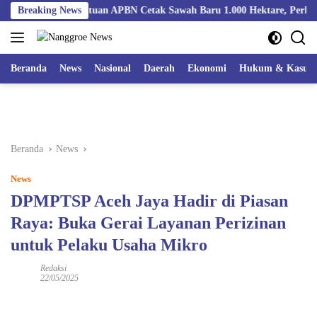
Langsung
aya Peroleh Bantuan APBN Cetak Sawah Baru 1.000 Hektare, Perkuat K
Breaking News
ke
konten
Beranda
News
Nasional
Daerah
Ekonomi
Hukum & Kasus
Beranda
News
News
DPMPTSP Aceh Jaya Hadir di Piasan
Raya: Buka Gerai Layanan Perizinan
untuk Pelaku Usaha Mikro
Redaksi
22/05/2025