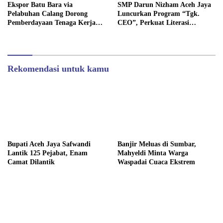
‎Ekspor Batu Bara via
SMP Darun Nizham Aceh Jaya
Pelabuhan Calang Dorong
Luncurkan Program “Tgk.
Pemberdayaan Tenaga Kerja
CEO”, Perkuat Literasi
dan Pertumbuhan Ekonomi
Keuangan dan Karakter Siswa
Lokal
Rekomendasi untuk kamu
Bupati Aceh Jaya Safwandi
Banjir Meluas di Sumbar,
Lantik 125 Pejabat, Enam
Mahyeldi Minta Warga
Camat Dilantik
Waspadai Cuaca Ekstrem