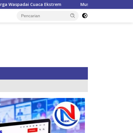
Musda VI Golkar Nagan Raya Tetapkan Teuku Raja Ke