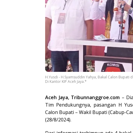
H.Yusdi - H.Syamsuddin Yahya, Bakal Calon Bupati d
Di Kantor KIP Aceh Jaya.*
Aceh Jaya, Tribunnanggroe.com
– Dia
Tim Pendukungnya, pasangan H Yusd
Calon Bupati – Wakil Bupati (Cabup-Ca
(28/8/2024).