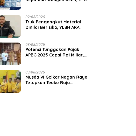
Aceh Jaya Imbau Warga
Waspada Kekeringan
02/08/2026
Truk Pengangkut Material
Dinilai Berisiko, YLBH AKA
Desak Pemkab Aceh Barat
Bertindak
03/08/2026
Potensi Tunggakan Pajak
APBG 2025 Capai Rp1 Miliar,
Pemkab Aceh Jaya Verifikasi
172 Gampong
03/08/2026
Musda VI Golkar Nagan Raya
Tetapkan Teuku Raja
Keumangan sebagai Ketua
DPD II