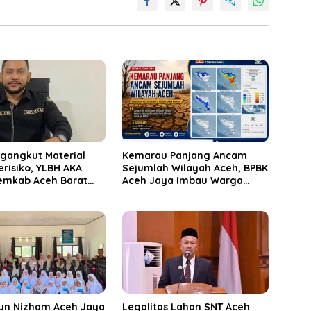
ngangkut Material
Kemarau Panjang Ancam
Berisiko, YLBH AKA
Sejumlah Wilayah Aceh, BPBK
emkab Aceh Barat
Aceh Jaya Imbau Warga
ak
Waspada Kekeringan
un Nizham Aceh Jaya
Legalitas Lahan SNT Aceh