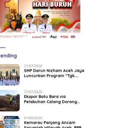
ending
31/07/2026
SMP Darun Nizham Aceh Jaya
Luncurkan Program “Tgk.
CEO”, Perkuat Literasi
Keuangan dan Karakter
Siswa
31/07/2026
‎Ekspor Batu Bara via
Pelabuhan Calang Dorong
Pemberdayaan Tenaga Kerja
dan Pertumbuhan Ekonomi
Lokal
01/08/2026
Kemarau Panjang Ancam
Sejumlah Wilayah Aceh, BPBK