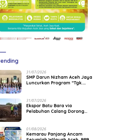
ending
31/07/2026
SMP Darun Nizham Aceh Jaya
Luncurkan Program “Tgk.
CEO”, Perkuat Literasi
Keuangan dan Karakter
Siswa
31/07/2026
‎Ekspor Batu Bara via
Pelabuhan Calang Dorong
Pemberdayaan Tenaga Kerja
dan Pertumbuhan Ekonomi
Lokal
01/08/2026
Kemarau Panjang Ancam
Sejumlah Wilayah Aceh, BPBK