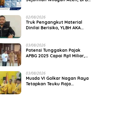
Aceh Jaya Imbau Warga
Waspada Kekeringan
02/08/2026
Truk Pengangkut Material
Dinilai Berisiko, YLBH AKA
Desak Pemkab Aceh Barat
Bertindak
03/08/2026
Potensi Tunggakan Pajak
APBG 2025 Capai Rp1 Miliar,
Pemkab Aceh Jaya Verifikasi
172 Gampong
03/08/2026
Musda VI Golkar Nagan Raya
Tetapkan Teuku Raja
Keumangan sebagai Ketua
DPD II