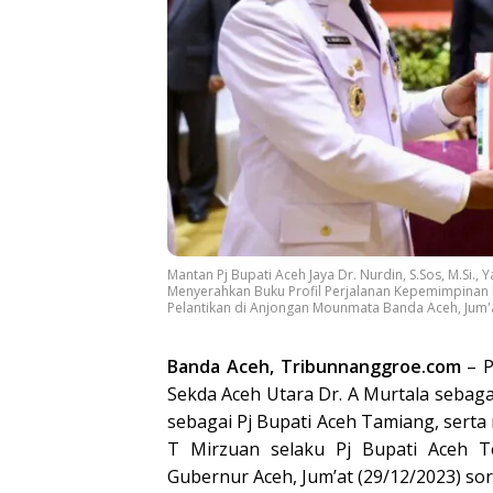
Mantan Pj Bupati Aceh Jaya Dr. Nurdin, S.Sos, M.Si.,
Menyerahkan Buku Profil Perjalanan Kepemimpinan Ke
Pelantikan di Anjongan Mounmata Banda Aceh, Jum'a
Banda Aceh, Tribunnanggroe.com
– P
Sekda Aceh Utara Dr. A Murtala sebaga
sebagai Pj Bupati Aceh Tamiang, ser
T Mirzuan selaku Pj Bupati Aceh 
Gubernur Aceh, Jum’at (29/12/2023) sor