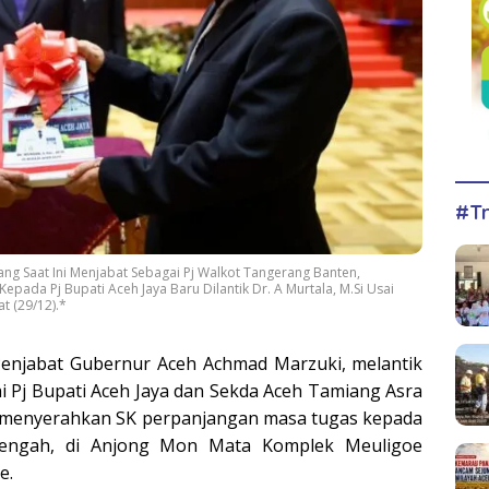
#Tr
 Yang Saat Ini Menjabat Sebagai Pj Walkot Tangerang Banten,
pada Pj Bupati Aceh Jaya Baru Dilantik Dr. A Murtala, M.Si Usai
t (29/12).*
enjabat Gubernur Aceh Achmad Marzuki, melantik
i Pj Bupati Aceh Jaya dan Sekda Aceh Tamiang Asra
ta menyerahkan SK perpanjangan masa tugas kepada
Tengah, di Anjong Mon Mata Komplek Meuligoe
e.