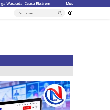
trem
Musda VI Golkar Nagan Raya Tetapkan Teuku Raja