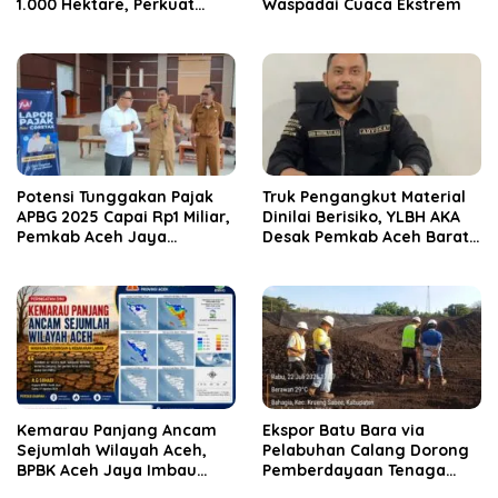
1.000 Hektare, Perkuat
Waspadai Cuaca Ekstrem
Ketahanan Pangan
Nasional
Potensi Tunggakan Pajak
Truk Pengangkut Material
APBG 2025 Capai Rp1 Miliar,
Dinilai Berisiko, YLBH AKA
Pemkab Aceh Jaya
Desak Pemkab Aceh Barat
Verifikasi 172 Gampong
Bertindak
Kemarau Panjang Ancam
‎Ekspor Batu Bara via
Sejumlah Wilayah Aceh,
Pelabuhan Calang Dorong
BPBK Aceh Jaya Imbau
Pemberdayaan Tenaga
Warga Waspada
Kerja dan Pertumbuhan