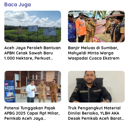
Baca Juga
Aceh Jaya Peroleh Bantuan
Banjir Meluas di Sumbar,
APBN Cetak Sawah Baru
Mahyeldi Minta Warga
1.000 Hektare, Perkuat
Waspadai Cuaca Ekstrem
Ketahanan Pangan
Nasional
Potensi Tunggakan Pajak
Truk Pengangkut Material
APBG 2025 Capai Rp1 Miliar,
Dinilai Berisiko, YLBH AKA
Pemkab Aceh Jaya
Desak Pemkab Aceh Barat
Verifikasi 172 Gampong
Bertindak