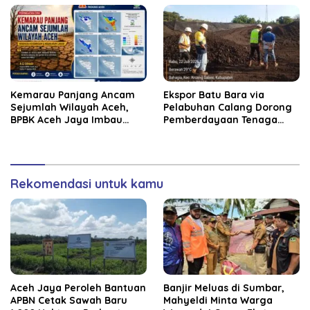
Kemarau Panjang Ancam
‎Ekspor Batu Bara via
Sejumlah Wilayah Aceh,
Pelabuhan Calang Dorong
BPBK Aceh Jaya Imbau
Pemberdayaan Tenaga
Warga Waspada
Kerja dan Pertumbuhan
Kekeringan
Ekonomi Lokal
Rekomendasi untuk kamu
Aceh Jaya Peroleh Bantuan
Banjir Meluas di Sumbar,
APBN Cetak Sawah Baru
Mahyeldi Minta Warga