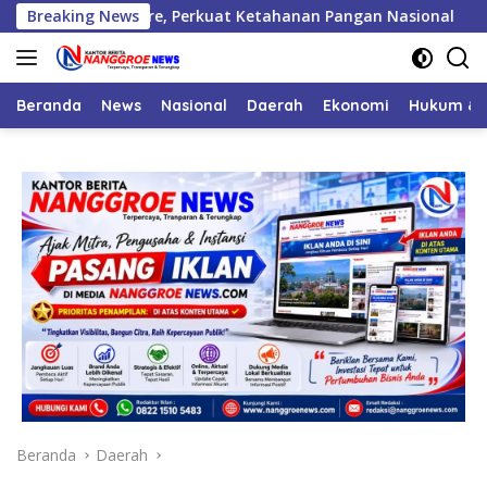
Langsung
.000 Hektare, Perkuat Ketahanan Pangan Nasional
Breaking News
Wapr
ke
konten
Beranda
News
Nasional
Daerah
Ekonomi
Hukum & 
Beranda
Daerah