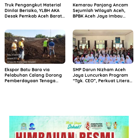
Truk Pengangkut Material
Kemarau Panjang Ancam
Dinilai Berisiko, YLBH AKA
Sejumlah Wilayah Aceh,
Desak Pemkab Aceh Barat
BPBK Aceh Jaya Imbau
Bertindak
Warga Waspada
Kekeringan
‎Ekspor Batu Bara via
SMP Darun Nizham Aceh
Pelabuhan Calang Dorong
Jaya Luncurkan Program
Pemberdayaan Tenaga
“Tgk. CEO”, Perkuat Literasi
Kerja dan Pertumbuhan
Keuangan dan Karakter
Ekonomi Lokal
Siswa