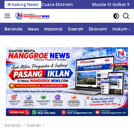
Langsung
aspadai Cuaca Ekstrem
Breaking News
Musda VI Golkar Nagan Raya Te
ke
konten
Beranda
News
Nasional
Daerah
Ekonomi
Hukum & 
Beranda
Daerah