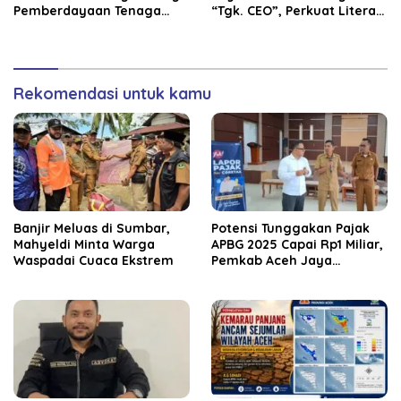
Pemberdayaan Tenaga
“Tgk. CEO”, Perkuat Literasi
Kerja dan Pertumbuhan
Keuangan dan Karakter
Ekonomi Lokal
Siswa
Rekomendasi untuk kamu
Banjir Meluas di Sumbar,
Potensi Tunggakan Pajak
Mahyeldi Minta Warga
APBG 2025 Capai Rp1 Miliar,
Waspadai Cuaca Ekstrem
Pemkab Aceh Jaya
Verifikasi 172 Gampong