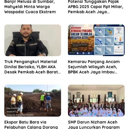
Banjir Meluas di Sumbar,
Potensi Tunggakan Pajak
Mahyeldi Minta Warga
APBG 2025 Capai Rp1 Miliar,
Waspadai Cuaca Ekstrem
Pemkab Aceh Jaya
Verifikasi 172 Gampong
Truk Pengangkut Material
Kemarau Panjang Ancam
Dinilai Berisiko, YLBH AKA
Sejumlah Wilayah Aceh,
Desak Pemkab Aceh Barat
BPBK Aceh Jaya Imbau
Bertindak
Warga Waspada
Kekeringan
‎Ekspor Batu Bara via
SMP Darun Nizham Aceh
Pelabuhan Calang Dorong
Jaya Luncurkan Program