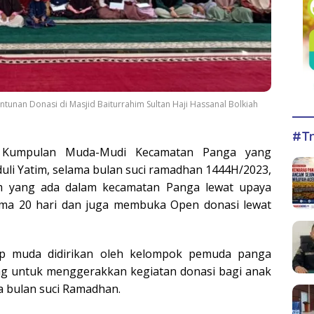
tunan Donasi di Masjid Baiturrahim Sultan Haji Hassanal Bolkiah
#Tr
umpulan Muda-Mudi Kecamatan Panga yang
li Yatim, selama bulan suci ramadhan 1444H/2023,
im yang ada dalam kecamatan Panga lewat upaya
ma 20 hari dan juga membuka Open donasi lewat
kup muda didirikan oleh kelompok pemuda panga
ung untuk menggerakkan kegiatan donasi bagi anak
da bulan suci Ramadhan.