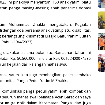
2023 ini pihaknya menyantuni 160 anak yatim, piatu
matan panga masing-masing anak penerima donasi
atim Muhammad Zhakki mengatakan, Kegiatan
 dengan doa bersama anak yatim,piatu, disabilitas,
berlangsung khidmat di Masjid Baiturrahim Sultan
 Rabu, (19/4/2023).
g dilakukan selama bulan suci Ramadhan tahun ini
kitar Rp. 50.560.000,- melalui Rek 06102400074396
run ke jalan dari kalangan mahasiswa.
anak yatim, kita juga membagikan paket sembako
omunitas Panga Peduli Yatim M.Zhakki.
 komunikasi panga peduli yatim lebih kompak dan
da seluruh mahasiswa Ipelmapa Aceh Barat dan saya
forum geuchik dalam Kecamatan Panga, dan juga