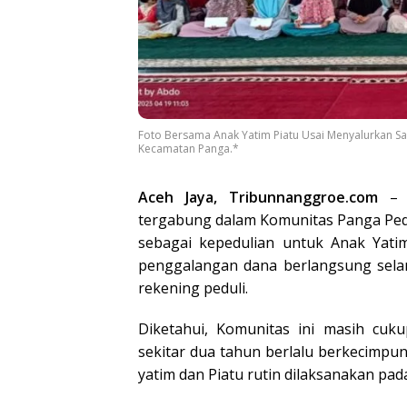
Foto Bersama Anak Yatim Piatu Usai Menyalurkan San
Kecamatan Panga.*
Aceh Jaya, Tribunnanggroe.com
– K
tergabung dalam Komunitas Panga Pedu
sebagai kepedulian untuk Anak Yat
penggalangan dana berlangsung sela
rekening peduli.
Diketahui, Komunitas ini masih cu
sekitar dua tahun berlalu berkecimp
yatim dan Piatu rutin dilaksanakan pa