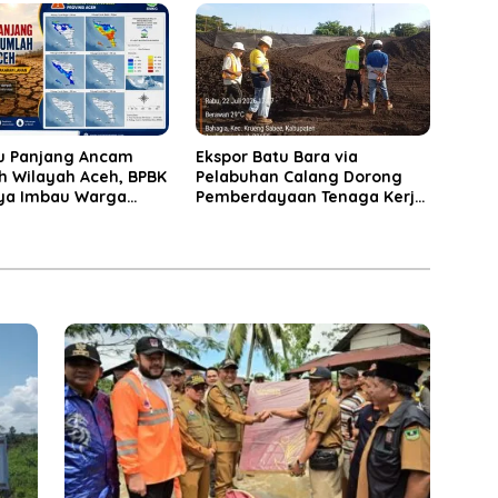
 Panjang Ancam
‎Ekspor Batu Bara via
h Wilayah Aceh, BPBK
Pelabuhan Calang Dorong
ya Imbau Warga
Pemberdayaan Tenaga Kerja
 Kekeringan
dan Pertumbuhan Ekonomi
Lokal