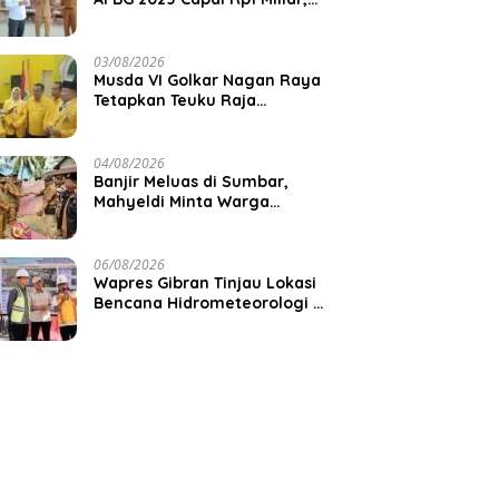
Pemkab Aceh Jaya Verifikasi
172 Gampong
03/08/2026
Musda VI Golkar Nagan Raya
Tetapkan Teuku Raja
Keumangan sebagai Ketua
DPD II
04/08/2026
Banjir Meluas di Sumbar,
Mahyeldi Minta Warga
Waspadai Cuaca Ekstrem
06/08/2026
Wapres Gibran Tinjau Lokasi
Bencana Hidrometeorologi di
Aceh, Pastikan Pemulihan
Infrastruktur Berjalan