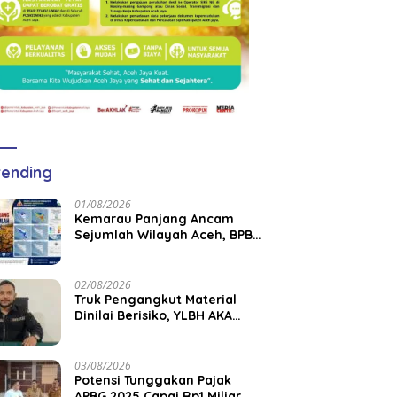
ending
01/08/2026
Kemarau Panjang Ancam
Sejumlah Wilayah Aceh, BPBK
Aceh Jaya Imbau Warga
Waspada Kekeringan
02/08/2026
Truk Pengangkut Material
Dinilai Berisiko, YLBH AKA
Desak Pemkab Aceh Barat
Bertindak
03/08/2026
Potensi Tunggakan Pajak
APBG 2025 Capai Rp1 Miliar,