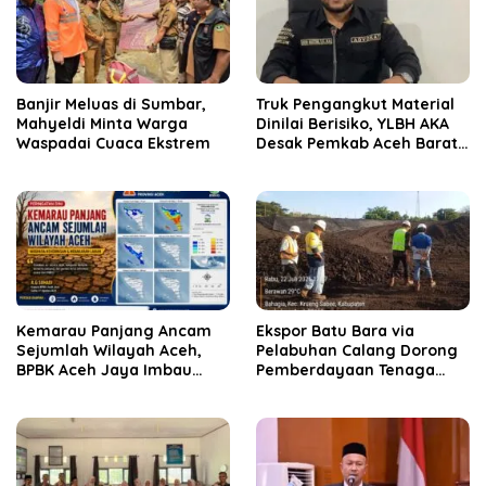
Banjir Meluas di Sumbar,
Truk Pengangkut Material
Mahyeldi Minta Warga
Dinilai Berisiko, YLBH AKA
Waspadai Cuaca Ekstrem
Desak Pemkab Aceh Barat
Bertindak
Kemarau Panjang Ancam
‎Ekspor Batu Bara via
Sejumlah Wilayah Aceh,
Pelabuhan Calang Dorong
BPBK Aceh Jaya Imbau
Pemberdayaan Tenaga
Warga Waspada
Kerja dan Pertumbuhan
Kekeringan
Ekonomi Lokal