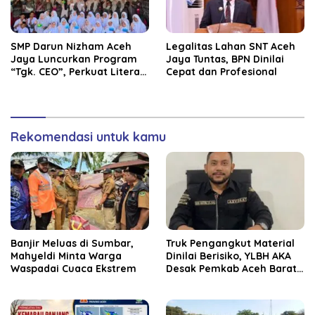
SMP Darun Nizham Aceh
Legalitas Lahan SNT Aceh
Jaya Luncurkan Program
Jaya Tuntas, BPN Dinilai
“Tgk. CEO”, Perkuat Literasi
Cepat dan Profesional
Keuangan dan Karakter
Siswa
Rekomendasi untuk kamu
Banjir Meluas di Sumbar,
Truk Pengangkut Material
Mahyeldi Minta Warga
Dinilai Berisiko, YLBH AKA
Waspadai Cuaca Ekstrem
Desak Pemkab Aceh Barat
Bertindak