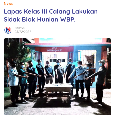
News
Lapas Kelas III Calang Lakukan
Sidak Blok Hunian WBP.
Redaksi
28/12/2021