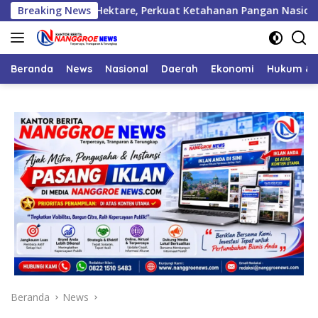
Langsung
 1.000 Hektare, Perkuat Ketahanan Pangan Nasional
Breaking News
Wa
ke
konten
Beranda
News
Nasional
Daerah
Ekonomi
Hukum & 
Beranda
News