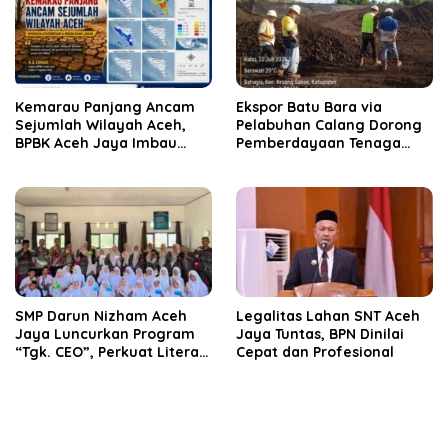
Kemarau Panjang Ancam
‎Ekspor Batu Bara via
Sejumlah Wilayah Aceh,
Pelabuhan Calang Dorong
BPBK Aceh Jaya Imbau
Pemberdayaan Tenaga
Warga Waspada
Kerja dan Pertumbuhan
Kekeringan
Ekonomi Lokal
SMP Darun Nizham Aceh
Legalitas Lahan SNT Aceh
Jaya Luncurkan Program
Jaya Tuntas, BPN Dinilai
“Tgk. CEO”, Perkuat Literasi
Cepat dan Profesional
Keuangan dan Karakter
Siswa