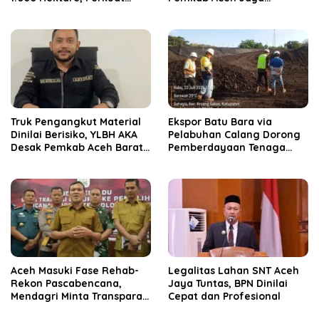
Ketahanan Pangan
Verifikasi 172 Gampong
Nasional
Truk Pengangkut Material
‎Ekspor Batu Bara via
Dinilai Berisiko, YLBH AKA
Pelabuhan Calang Dorong
Desak Pemkab Aceh Barat
Pemberdayaan Tenaga
Bertindak
Kerja dan Pertumbuhan
Ekonomi Lokal
Aceh Masuki Fase Rehab-
Legalitas Lahan SNT Aceh
Rekon Pascabencana,
Jaya Tuntas, BPN Dinilai
Mendagri Minta Transparan
Cepat dan Profesional
Anggaran