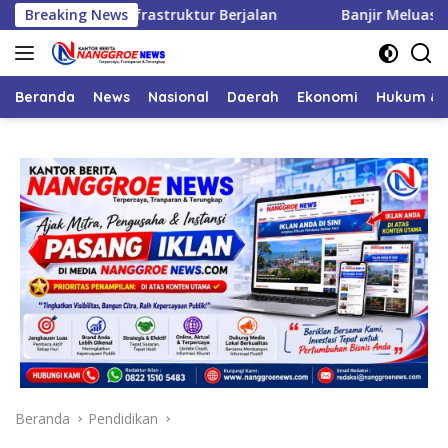
Langsung
ihan Infrastruktur Berjalan
Breaking News
Banjir Meluas di Sumbar,
ke
konten
Beranda
News
Nasional
Daerah
Ekonomi
Hukum & 
Beranda
Pendidikan