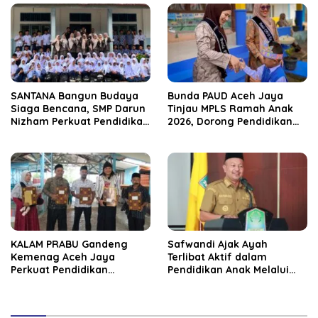
SANTANA Bangun Budaya
Bunda PAUD Aceh Jaya
Siaga Bencana, SMP Darun
Tinjau MPLS Ramah Anak
Nizham Perkuat Pendidikan
2026, Dorong Pendidikan
Karakter Berbasis Kearifan
Taman Kanak-Kanak
Lokal
KALAM PRABU Gandeng
Safwandi Ajak Ayah
Kemenag Aceh Jaya
Terlibat Aktif dalam
Perkuat Pendidikan
Pendidikan Anak Melalui
Berbasis Kearifan Budaya
GEMAR dan GAMAS