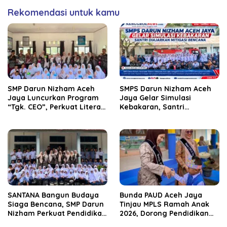
Rekomendasi untuk kamu
SMP Darun Nizham Aceh
SMPS Darun Nizham Aceh
Jaya Luncurkan Program
Jaya Gelar Simulasi
“Tgk. CEO”, Perkuat Literasi
Kebakaran, Santri
Keuangan dan Karakter
Diajarkan Mitigasi Bencana
Siswa
SANTANA Bangun Budaya
Bunda PAUD Aceh Jaya
Siaga Bencana, SMP Darun
Tinjau MPLS Ramah Anak
Nizham Perkuat Pendidikan
2026, Dorong Pendidikan
Karakter Berbasis Kearifan
Taman Kanak-Kanak