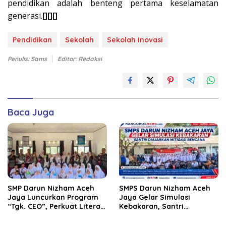
pendidikan adalah benteng pertama keselamatan
generasi.
[][][]
Pendidikan
Sekolah
Sekolah Inovasi
Penulis: Sams
Editor: Redaksi
Baca Juga
SMP Darun Nizham Aceh
SMPS Darun Nizham Aceh
Jaya Luncurkan Program
Jaya Gelar Simulasi
“Tgk. CEO”, Perkuat Literasi
Kebakaran, Santri
Keuangan dan Karakter
Diajarkan Mitigasi Bencana
Siswa