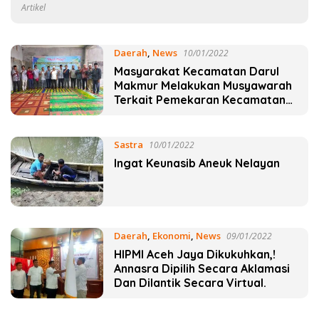
Terpengaruh Kekuatan Islam Di
Artikel
Aceh.
Daerah
,
News
10/01/2022
Masyarakat Kecamatan Darul
Makmur Melakukan Musyawarah
Terkait Pemekaran Kecamatan
Baru.
Sastra
10/01/2022
Ingat Keunasib Aneuk Nelayan
Daerah
,
Ekonomi
,
News
09/01/2022
HIPMI Aceh Jaya Dikukuhkan,!
Annasra Dipilih Secara Aklamasi
Dan Dilantik Secara Virtual.