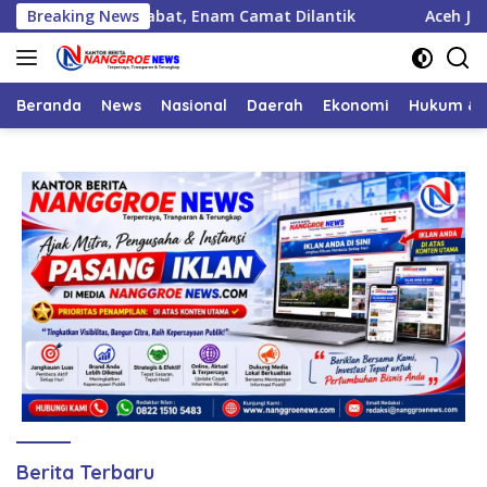
Langsung
antik 125 Pejabat, Enam Camat Dilantik
Breaking News
Aceh Jaya Pero
ke
konten
Beranda
News
Nasional
Daerah
Ekonomi
Hukum & 
Nanggroe
Berita Terbaru