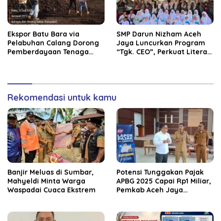
‎Ekspor Batu Bara via
SMP Darun Nizham Aceh
Pelabuhan Calang Dorong
Jaya Luncurkan Program
Pemberdayaan Tenaga
“Tgk. CEO”, Perkuat Literasi
Kerja dan Pertumbuhan
Keuangan dan Karakter
Ekonomi Lokal
Siswa
Rekomendasi untuk kamu
Banjir Meluas di Sumbar,
Potensi Tunggakan Pajak
Mahyeldi Minta Warga
APBG 2025 Capai Rp1 Miliar,
Waspadai Cuaca Ekstrem
Pemkab Aceh Jaya
Verifikasi 172 Gampong