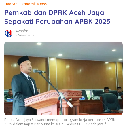
Daerah
,
Ekonomi
,
News
Pemkab dan DPRK Aceh Jaya
Sepakati Perubahan APBK 2025
Redaksi
29/08/2025
Bupati Aceh Jaya Safwandi memapar program kerja perubahan APBK
2025 dalam Rapat Paripurna ke-XIX di Gedung DPRK Aceh Jaya.*