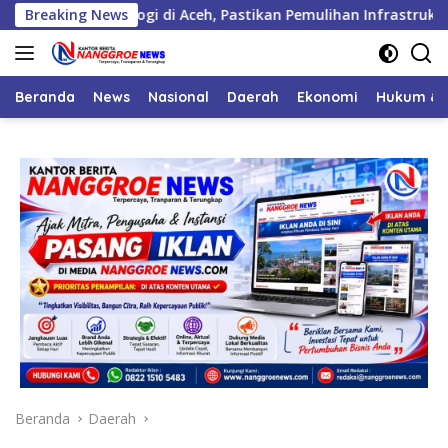
Langsung
teorologi di Aceh, Pastikan Pemulihan Infrastruktur Berjalan
Breaking News
ke
konten
Beranda
News
Nasional
Daerah
Ekonomi
Hukum & 
Beranda
Daerah