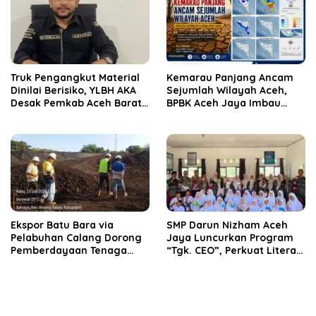
Truk Pengangkut Material
Kemarau Panjang Ancam
Dinilai Berisiko, YLBH AKA
Sejumlah Wilayah Aceh,
Desak Pemkab Aceh Barat
BPBK Aceh Jaya Imbau
Bertindak
Warga Waspada
Kekeringan
‎Ekspor Batu Bara via
SMP Darun Nizham Aceh
Pelabuhan Calang Dorong
Jaya Luncurkan Program
Pemberdayaan Tenaga
“Tgk. CEO”, Perkuat Literasi
Kerja dan Pertumbuhan
Keuangan dan Karakter
Ekonomi Lokal
Siswa