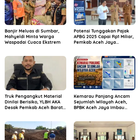
Banjir Meluas di Sumbar,
Potensi Tunggakan Pajak
Mahyeldi Minta Warga
APBG 2025 Capai Rp1 Miliar,
Waspadai Cuaca Ekstrem
Pemkab Aceh Jaya
Verifikasi 172 Gampong
Truk Pengangkut Material
Kemarau Panjang Ancam
Dinilai Berisiko, YLBH AKA
Sejumlah Wilayah Aceh,
Desak Pemkab Aceh Barat
BPBK Aceh Jaya Imbau
Bertindak
Warga Waspada
Kekeringan