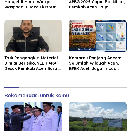
Mahyeldi Minta Warga
APBG 2025 Capai Rp1 Miliar,
Waspadai Cuaca Ekstrem
Pemkab Aceh Jaya
Verifikasi 172 Gampong
Truk Pengangkut Material
Kemarau Panjang Ancam
Dinilai Berisiko, YLBH AKA
Sejumlah Wilayah Aceh,
Desak Pemkab Aceh Barat
BPBK Aceh Jaya Imbau
Bertindak
Warga Waspada
Kekeringan
Rekomendasi untuk kamu