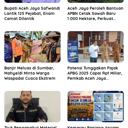
Bupati Aceh Jaya Safwandi
Aceh Jaya Peroleh Bantuan
Lantik 125 Pejabat, Enam
APBN Cetak Sawah Baru
Camat Dilantik
1.000 Hektare, Perkuat
Ketahanan Pangan
Nasional
Banjir Meluas di Sumbar,
Potensi Tunggakan Pajak
Mahyeldi Minta Warga
APBG 2025 Capai Rp1 Miliar,
Waspadai Cuaca Ekstrem
Pemkab Aceh Jaya
Verifikasi 172 Gampong
Truk Pengangkut Material
Kemarau Panjang Ancam