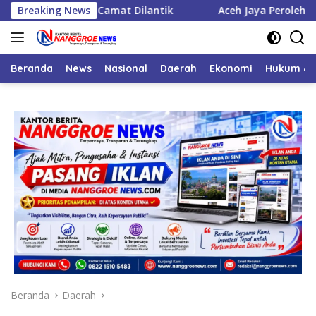
Langsung
t, Enam Camat Dilantik
Breaking News
Aceh Jaya Peroleh Bantuan APB
ke
konten
Beranda
News
Nasional
Daerah
Ekonomi
Hukum & 
Beranda
Daerah