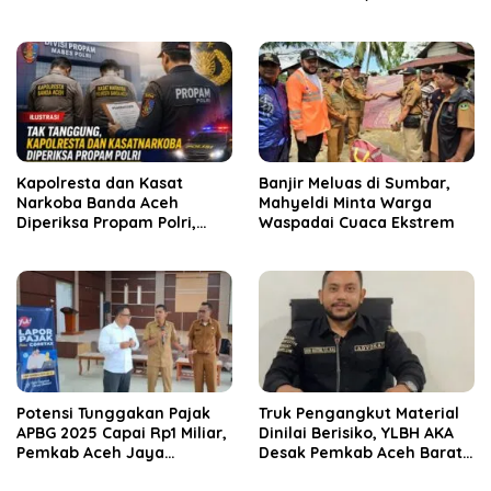
Ketahanan Pangan
Nasional
Kapolresta dan Kasat
Banjir Meluas di Sumbar,
Narkoba Banda Aceh
Mahyeldi Minta Warga
Diperiksa Propam Polri,
Waspadai Cuaca Ekstrem
Kapolda Tunjuk Plt
Potensi Tunggakan Pajak
Truk Pengangkut Material
APBG 2025 Capai Rp1 Miliar,
Dinilai Berisiko, YLBH AKA
Pemkab Aceh Jaya
Desak Pemkab Aceh Barat
Verifikasi 172 Gampong
Bertindak