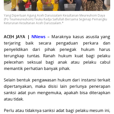
Yang Dipertuan Agung Aceh Darussalam Kesultanan Meureuhom Daya
(Po Teumeureuhom) Teuku Radja Saifullah Bersama Segenap Pemangku
Keturunan Kesultanan Aceh Darussalam.*
ACEH JAYA |
NNews
– Maraknya kasus asusila yang
terjaring baik secara pengaduan perkara dan
penyelidikan dari pihak penegak hukum harus
terungkap tuntas. Ranah hukum kuat bagi pelaku
pelecehan seksual bagi anak atau pelaku cabul
memantik perhatian banyak pihak.
Selain bentuk pengawasan hukum dari instansi terkait
dipertanyakan, maka disisi lain perlunya penerapan
sanksi adat pun mengemuka, apakah bisa diterapkan
atau tidak.
Perlu atau tidaknya sanksi adat bagi pelaku mesum ini,