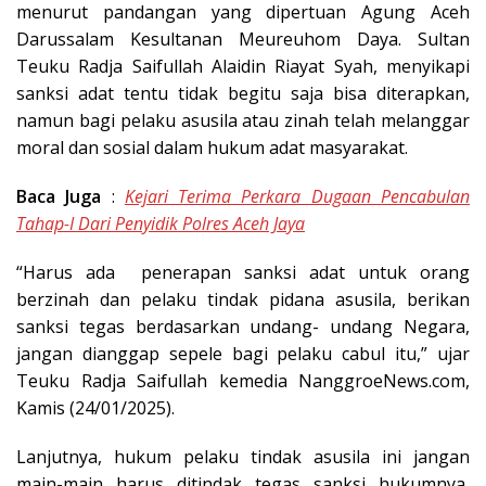
menurut pandangan yang dipertuan Agung Aceh
Darussalam Kesultanan Meureuhom Daya. Sultan
Teuku Radja Saifullah Alaidin Riayat Syah, menyikapi
sanksi adat tentu tidak begitu saja bisa diterapkan,
namun bagi pelaku asusila atau zinah telah melanggar
moral dan sosial dalam hukum adat masyarakat.
Baca Juga
:
Kejari Terima Perkara Dugaan Pencabulan
Tahap-I Dari Penyidik Polres Aceh Jaya
“Harus ada penerapan sanksi adat untuk orang
berzinah dan pelaku tindak pidana asusila, berikan
sanksi tegas berdasarkan undang- undang Negara,
jangan dianggap sepele bagi pelaku cabul itu,” ujar
Teuku Radja Saifullah kemedia NanggroeNews.com,
Kamis (24/01/2025).
Lanjutnya, hukum pelaku tindak asusila ini jangan
main-main harus ditindak tegas sanksi hukumnya,