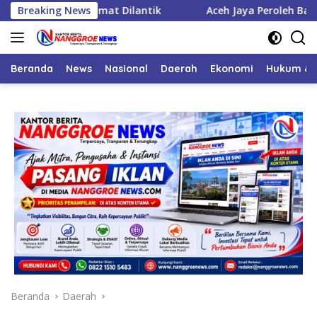
Langsung
 Enam Camat Dilantik
Breaking News
Aceh Jaya Peroleh Bantuan APBN 
ke
konten
Beranda
News
Nasional
Daerah
Ekonomi
Hukum & 
Beranda
Daerah