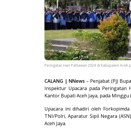
Peringatan Hari Pahlawan 2024 di Kabupaten Aceh J
CALANG | NNews
– Penjabat (Pj) Bupat
Inspektur Upacara pada Peringatan
Kantor Bupati Aceh Jaya, pada Minggu 
Upacara ini dihadiri oleh Forkopimd
TNI/Polri, Aparatur Sipil Negara (AS
Aceh Jaya.