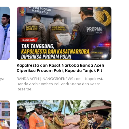
Kapolresta dan Kasat Narkoba Banda Aceh
Diperiksa Propam Polri, Kapolda Tunjuk Plt
aya
BANDA ACEH | NANGGROENEWS.com – Kapolresta
Banda Aceh Kombes Pol. Andi Kirana dan Kasat
Reserse…