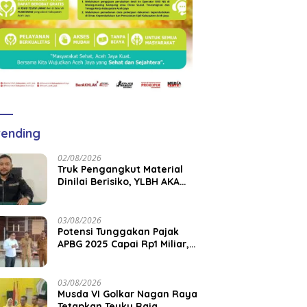
ending
02/08/2026
Truk Pengangkut Material
Dinilai Berisiko, YLBH AKA
Desak Pemkab Aceh Barat
Bertindak
03/08/2026
Potensi Tunggakan Pajak
APBG 2025 Capai Rp1 Miliar,
Pemkab Aceh Jaya Verifikasi
172 Gampong
03/08/2026
Musda VI Golkar Nagan Raya
Tetapkan Teuku Raja