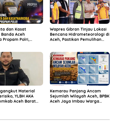
sta dan Kasat
Wapres Gibran Tinjau Lokasi
 Banda Aceh
Bencana Hidrometeorologi di
a Propam Polri,
Aceh, Pastikan Pemulihan
Tunjuk Plt
Infrastruktur Berjalan
ngangkut Material
Kemarau Panjang Ancam
Berisiko, YLBH AKA
Sejumlah Wilayah Aceh, BPBK
emkab Aceh Barat
Aceh Jaya Imbau Warga
ak
Waspada Kekeringan