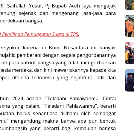
, Saifullah Yusuf, Pj Bupati Aceh Jaya mengajak
renung sejenak dan mengenang jasa-jasa para
emerdekaan bangsa.
i Pemilihan Pemungutan Suara di TPS.
bersyukur karena di Bumi Nusantara ini banyak
a mujahid pemberani dengan segala pengorbanannya
lah para patriot bangsa yang telah mengorbankan
nesia merdeka, dan kini mewariskannya kepada kita
i cita-cita Indonesia yang sejahtera, adil dan
hun 2024 adalah “Teladani Pahlawanmu, Cintai
na yang dalam. “Teladani Pahlawanmu”, berarti
uatan harus senantiasa diilhami oleh semangat
erimu” mengandung makna bahwa apa pun bentuk
sumbangsih yang berarti bagi kemajuan bangsa