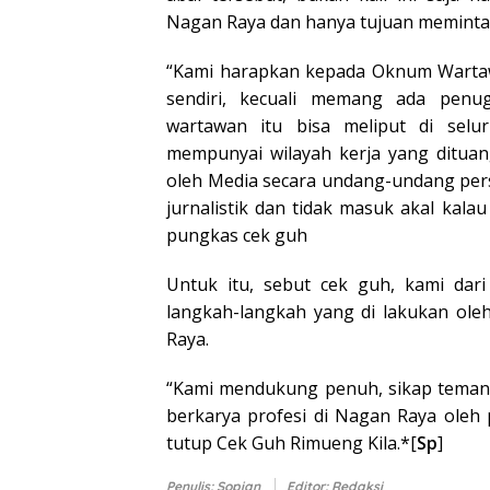
Nagan Raya dan hanya tujuan meminta
“Kami harapkan kepada Oknum Wartawa
sendiri, kecuali memang ada penu
wartawan itu bisa meliput di selu
mempunyai wilayah kerja yang ditua
oleh Media secara undang-undang pers
jurnalistik dan tidak masuk akal kalau
pungkas cek guh
Untuk itu, sebut cek guh, kami da
langkah-langkah yang di lakukan ol
Raya.
“Kami mendukung penuh, sikap teman
berkarya profesi di Nagan Raya oleh
tutup Cek Guh Rimueng Kila.*[
Sp
]
Penulis: Sopian
Editor: Redaksi