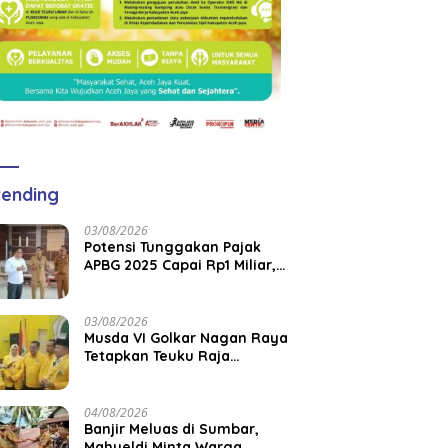
ending
03/08/2026
Potensi Tunggakan Pajak
APBG 2025 Capai Rp1 Miliar,
Pemkab Aceh Jaya Verifikasi
172 Gampong
03/08/2026
Musda VI Golkar Nagan Raya
Tetapkan Teuku Raja
Keumangan sebagai Ketua
DPD II
04/08/2026
Banjir Meluas di Sumbar,
Mahyeldi Minta Warga