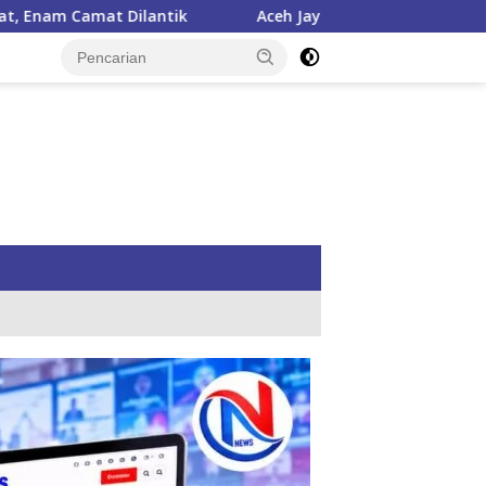
Aceh Jaya Peroleh Bantuan APBN Cetak Sawah Baru 1.000