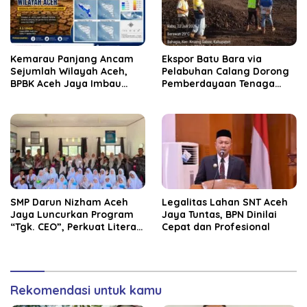
Kemarau Panjang Ancam
‎Ekspor Batu Bara via
Sejumlah Wilayah Aceh,
Pelabuhan Calang Dorong
BPBK Aceh Jaya Imbau
Pemberdayaan Tenaga
Warga Waspada
Kerja dan Pertumbuhan
Kekeringan
Ekonomi Lokal
SMP Darun Nizham Aceh
Legalitas Lahan SNT Aceh
Jaya Luncurkan Program
Jaya Tuntas, BPN Dinilai
“Tgk. CEO”, Perkuat Literasi
Cepat dan Profesional
Keuangan dan Karakter
Siswa
Rekomendasi untuk kamu