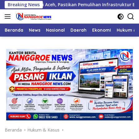
Langsung
ogi di Aceh, Pastikan Pemulihan Infrastruktur Berjalan
Breaking News
ke
konten
Beranda
News
Nasional
Daerah
Ekonomi
Hukum & 
Beranda
Hukum & Kasus