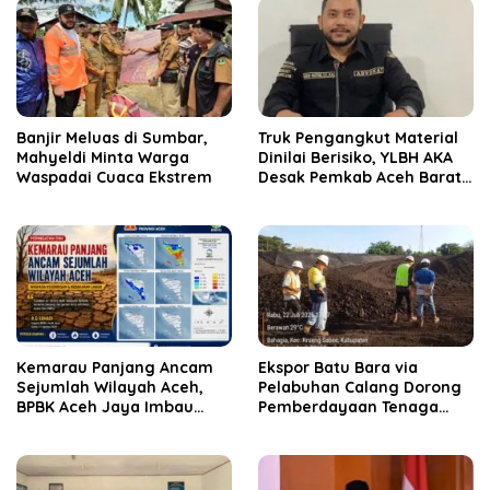
Banjir Meluas di Sumbar,
Truk Pengangkut Material
Mahyeldi Minta Warga
Dinilai Berisiko, YLBH AKA
Waspadai Cuaca Ekstrem
Desak Pemkab Aceh Barat
Bertindak
Kemarau Panjang Ancam
‎Ekspor Batu Bara via
Sejumlah Wilayah Aceh,
Pelabuhan Calang Dorong
BPBK Aceh Jaya Imbau
Pemberdayaan Tenaga
Warga Waspada
Kerja dan Pertumbuhan
Kekeringan
Ekonomi Lokal