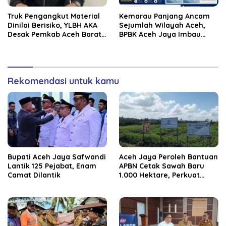
Truk Pengangkut Material
Kemarau Panjang Ancam
Dinilai Berisiko, YLBH AKA
Sejumlah Wilayah Aceh,
Desak Pemkab Aceh Barat
BPBK Aceh Jaya Imbau
Bertindak
Warga Waspada
Kekeringan
Rekomendasi untuk kamu
Bupati Aceh Jaya Safwandi
Aceh Jaya Peroleh Bantuan
Lantik 125 Pejabat, Enam
APBN Cetak Sawah Baru
Camat Dilantik
1.000 Hektare, Perkuat
Ketahanan Pangan
Nasional