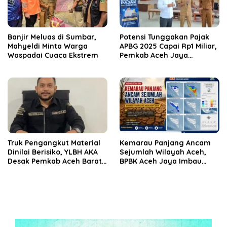
Banjir Meluas di Sumbar,
Potensi Tunggakan Pajak
Mahyeldi Minta Warga
APBG 2025 Capai Rp1 Miliar,
Waspadai Cuaca Ekstrem
Pemkab Aceh Jaya
Verifikasi 172 Gampong
Truk Pengangkut Material
Kemarau Panjang Ancam
Dinilai Berisiko, YLBH AKA
Sejumlah Wilayah Aceh,
Desak Pemkab Aceh Barat
BPBK Aceh Jaya Imbau
Bertindak
Warga Waspada
Kekeringan