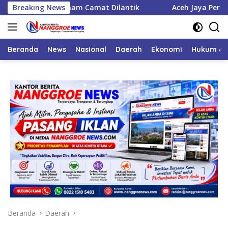
Langsung
jabat, Enam Camat Dilantik
Breaking News
Aceh Jaya Peroleh Bantuan
ke
konten
Beranda
News
Nasional
Daerah
Ekonomi
Hukum & 
Beranda
Daerah