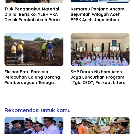
Truk Pengangkut Material
Kemarau Panjang Ancam
Dinilai Berisiko, YLBH AKA
Sejumlah Wilayah Aceh,
Desak Pemkab Aceh Barat
BPBK Aceh Jaya Imbau
Bertindak
Warga Waspada
Kekeringan
‎Ekspor Batu Bara via
SMP Darun Nizham Aceh
Pelabuhan Calang Dorong
Jaya Luncurkan Program
Pemberdayaan Tenaga
“Tgk. CEO”, Perkuat Literasi
Kerja dan Pertumbuhan
Keuangan dan Karakter
Ekonomi Lokal
Siswa
Rekomendasi untuk kamu