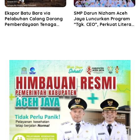
‎Ekspor Batu Bara via
SMP Darun Nizham Aceh
Pelabuhan Calang Dorong
Jaya Luncurkan Program
Pemberdayaan Tenaga
“Tgk. CEO”, Perkuat Literasi
Kerja dan Pertumbuhan
Keuangan dan Karakter
Ekonomi Lokal
Siswa