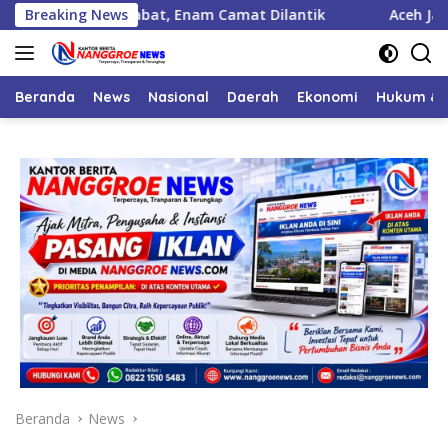
Langsung
125 Pejabat, Enam Camat Dilantik
Breaking News
Aceh Jaya Peroleh Ba
ke
konten
Beranda
News
Nasional
Daerah
Ekonomi
Hukum & 
Beranda
News