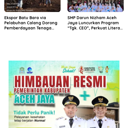
‎Ekspor Batu Bara via
SMP Darun Nizham Aceh
Pelabuhan Calang Dorong
Jaya Luncurkan Program
Pemberdayaan Tenaga
“Tgk. CEO”, Perkuat Literasi
Kerja dan Pertumbuhan
Keuangan dan Karakter
Ekonomi Lokal
Siswa