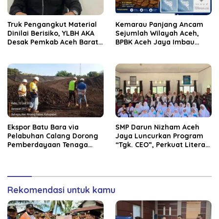
Truk Pengangkut Material
Kemarau Panjang Ancam
Dinilai Berisiko, YLBH AKA
Sejumlah Wilayah Aceh,
Desak Pemkab Aceh Barat
BPBK Aceh Jaya Imbau
Bertindak
Warga Waspada
Kekeringan
‎Ekspor Batu Bara via
SMP Darun Nizham Aceh
Pelabuhan Calang Dorong
Jaya Luncurkan Program
Pemberdayaan Tenaga
“Tgk. CEO”, Perkuat Literasi
Kerja dan Pertumbuhan
Keuangan dan Karakter
Ekonomi Lokal
Siswa
Rekomendasi untuk kamu