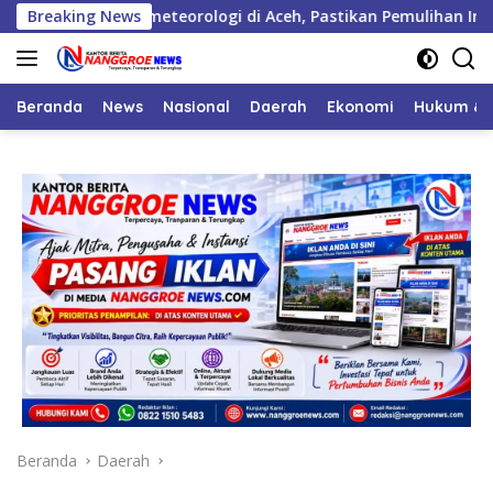
Langsung
 Hidrometeorologi di Aceh, Pastikan Pemulihan Infrastruktur B
Breaking News
ke
konten
Beranda
News
Nasional
Daerah
Ekonomi
Hukum & 
Beranda
Daerah