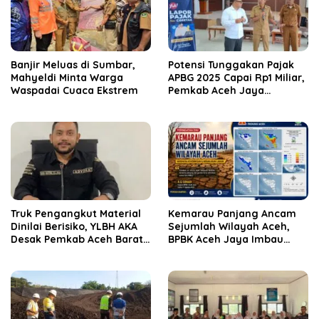
Banjir Meluas di Sumbar,
Potensi Tunggakan Pajak
Mahyeldi Minta Warga
APBG 2025 Capai Rp1 Miliar,
Waspadai Cuaca Ekstrem
Pemkab Aceh Jaya
Verifikasi 172 Gampong
Truk Pengangkut Material
Kemarau Panjang Ancam
Dinilai Berisiko, YLBH AKA
Sejumlah Wilayah Aceh,
Desak Pemkab Aceh Barat
BPBK Aceh Jaya Imbau
Bertindak
Warga Waspada
Kekeringan