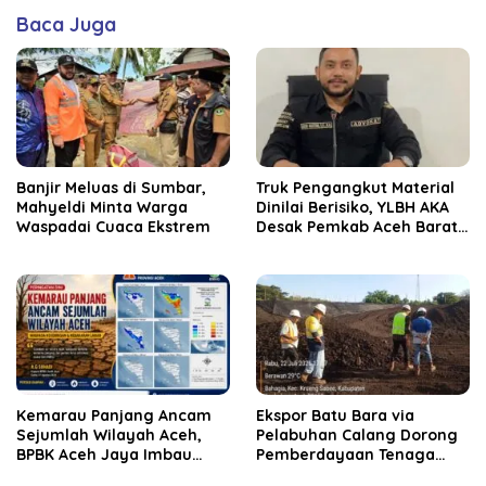
Baca Juga
Banjir Meluas di Sumbar,
Truk Pengangkut Material
Mahyeldi Minta Warga
Dinilai Berisiko, YLBH AKA
Waspadai Cuaca Ekstrem
Desak Pemkab Aceh Barat
Bertindak
Kemarau Panjang Ancam
‎Ekspor Batu Bara via
Sejumlah Wilayah Aceh,
Pelabuhan Calang Dorong
BPBK Aceh Jaya Imbau
Pemberdayaan Tenaga
Warga Waspada
Kerja dan Pertumbuhan