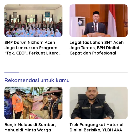
Kekeringan
Ekonomi Lokal
SMP Darun Nizham Aceh
Legalitas Lahan SNT Aceh
Jaya Luncurkan Program
Jaya Tuntas, BPN Dinilai
“Tgk. CEO”, Perkuat Literasi
Cepat dan Profesional
Keuangan dan Karakter
Siswa
Rekomendasi untuk kamu
Banjir Meluas di Sumbar,
Truk Pengangkut Material
Mahyeldi Minta Warga
Dinilai Berisiko, YLBH AKA