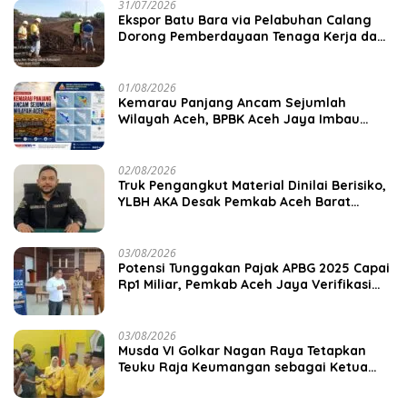
31/07/2026
‎Ekspor Batu Bara via Pelabuhan Calang
Dorong Pemberdayaan Tenaga Kerja dan
Pertumbuhan Ekonomi Lokal
01/08/2026
Kemarau Panjang Ancam Sejumlah
Wilayah Aceh, BPBK Aceh Jaya Imbau
Warga Waspada Kekeringan
02/08/2026
Truk Pengangkut Material Dinilai Berisiko,
YLBH AKA Desak Pemkab Aceh Barat
Bertindak
03/08/2026
Potensi Tunggakan Pajak APBG 2025 Capai
Rp1 Miliar, Pemkab Aceh Jaya Verifikasi
172 Gampong
03/08/2026
Musda VI Golkar Nagan Raya Tetapkan
Teuku Raja Keumangan sebagai Ketua
DPD II