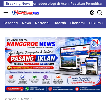
Langsung
ana Hidrometeorologi di Aceh, Pastikan Pemulihan Infrastruktu
Breaking News
ke
konten
Beranda
News
Nasional
Daerah
Ekonomi
Hukum & 
Beranda
News