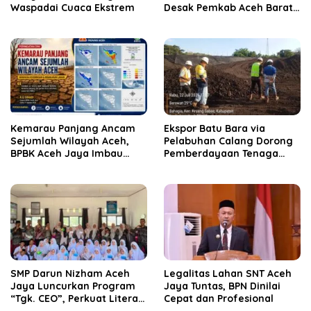
Waspadai Cuaca Ekstrem
Desak Pemkab Aceh Barat
Bertindak
Kemarau Panjang Ancam
‎Ekspor Batu Bara via
Sejumlah Wilayah Aceh,
Pelabuhan Calang Dorong
BPBK Aceh Jaya Imbau
Pemberdayaan Tenaga
Warga Waspada
Kerja dan Pertumbuhan
Kekeringan
Ekonomi Lokal
SMP Darun Nizham Aceh
Legalitas Lahan SNT Aceh
Jaya Luncurkan Program
Jaya Tuntas, BPN Dinilai
“Tgk. CEO”, Perkuat Literasi
Cepat dan Profesional
Keuangan dan Karakter