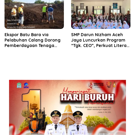
‎Ekspor Batu Bara via
SMP Darun Nizham Aceh
Pelabuhan Calang Dorong
Jaya Luncurkan Program
Pemberdayaan Tenaga
“Tgk. CEO”, Perkuat Literasi
Kerja dan Pertumbuhan
Keuangan dan Karakter
Ekonomi Lokal
Siswa