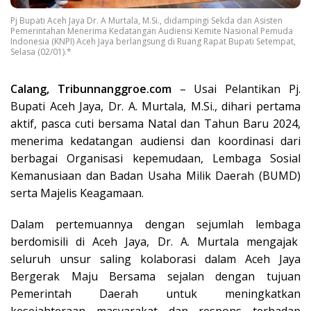
Pj Bupati Aceh Jaya Dr. A Murtala, M.Si., didampingi Sekda dan Asisten
Pemerintahan Menerima Kedatangan Audiensi Kemite Nasional Pemuda
Indonesia (KNPI) Aceh Jaya berlangsung di Ruang Rapat Bupati Setempat,
Selasa (02/01).*
Calang, Tribunnanggroe.com
– Usai Pelantikan Pj.
Bupati Aceh Jaya, Dr. A. Murtala, M.Si., dihari pertama
aktif, pasca cuti bersama Natal dan Tahun Baru 2024,
menerima kedatangan audiensi dan koordinasi dari
berbagai Organisasi kepemudaan, Lembaga Sosial
Kemanusiaan dan Badan Usaha Milik Daerah (BUMD)
serta Majelis Keagamaan.
Dalam pertemuannya dengan sejumlah lembaga
berdomisili di Aceh Jaya, Dr. A. Murtala mengajak
seluruh unsur saling kolaborasi dalam Aceh Jaya
Bergerak Maju Bersama sejalan dengan tujuan
Pemerintah Daerah untuk meningkatkan
kesejahteraan masyarakat dan respons terhadap