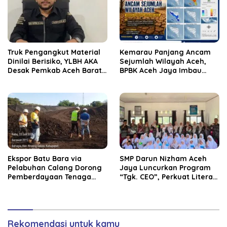
Truk Pengangkut Material
Kemarau Panjang Ancam
Dinilai Berisiko, YLBH AKA
Sejumlah Wilayah Aceh,
Desak Pemkab Aceh Barat
BPBK Aceh Jaya Imbau
Bertindak
Warga Waspada
Kekeringan
‎Ekspor Batu Bara via
SMP Darun Nizham Aceh
Pelabuhan Calang Dorong
Jaya Luncurkan Program
Pemberdayaan Tenaga
“Tgk. CEO”, Perkuat Literasi
Kerja dan Pertumbuhan
Keuangan dan Karakter
Ekonomi Lokal
Siswa
Rekomendasi untuk kamu