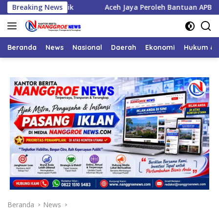
Langsung
 Dilantik
Breaking News
Aceh Jaya Peroleh Bantuan APBN Cetak Sawah
ke
konten
Beranda
News
Nasional
Daerah
Ekonomi
Hukum & 
Beranda
News