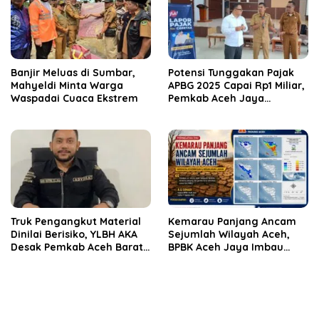
Banjir Meluas di Sumbar,
Potensi Tunggakan Pajak
Mahyeldi Minta Warga
APBG 2025 Capai Rp1 Miliar,
Waspadai Cuaca Ekstrem
Pemkab Aceh Jaya
Verifikasi 172 Gampong
Truk Pengangkut Material
Kemarau Panjang Ancam
Dinilai Berisiko, YLBH AKA
Sejumlah Wilayah Aceh,
Desak Pemkab Aceh Barat
BPBK Aceh Jaya Imbau
Bertindak
Warga Waspada
Kekeringan