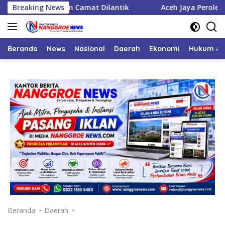
Langsung
bat, Enam Camat Dilantik
Breaking News
Aceh Jaya Peroleh Bantuan A
ke
konten
Beranda
News
Nasional
Daerah
Ekonomi
Hukum & 
Beranda
Daerah