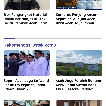
Truk Pengangkut Material
Kemarau Panjang Ancam
Dinilai Berisiko, YLBH AKA
Sejumlah Wilayah Aceh,
Desak Pemkab Aceh Barat
BPBK Aceh Jaya Imbau
Bertindak
Warga Waspada
Kekeringan
Rekomendasi untuk kamu
Bupati Aceh Jaya Safwandi
Aceh Jaya Peroleh Bantuan
Lantik 125 Pejabat, Enam
APBN Cetak Sawah Baru
Camat Dilantik
1.000 Hektare, Perkuat
Ketahanan Pangan
Nasional