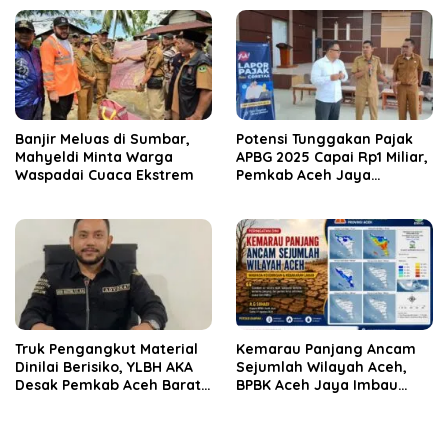
Nasional
Banjir Meluas di Sumbar,
Potensi Tunggakan Pajak
Mahyeldi Minta Warga
APBG 2025 Capai Rp1 Miliar,
Waspadai Cuaca Ekstrem
Pemkab Aceh Jaya
Verifikasi 172 Gampong
Truk Pengangkut Material
Kemarau Panjang Ancam
Dinilai Berisiko, YLBH AKA
Sejumlah Wilayah Aceh,
Desak Pemkab Aceh Barat
BPBK Aceh Jaya Imbau
Bertindak
Warga Waspada
Kekeringan