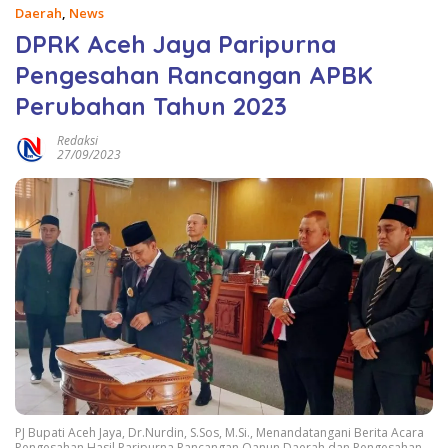
Daerah
,
News
DPRK Aceh Jaya Paripurna
Pengesahan Rancangan APBK
Perubahan Tahun 2023
Redaksi
27/09/2023
PJ Bupati Aceh Jaya, Dr.Nurdin, S.Sos, M.Si., Menandatangani Berita Acara
Pengesahan Hasil Paripurna Rancangan Qanun Daerah dan Pengesahan