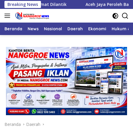
Langsung
nam Camat Dilantik
Breaking News
Aceh Jaya Peroleh Bantuan APBN Ce
ke
konten
Beranda
News
Nasional
Daerah
Ekonomi
Hukum & 
Beranda
Daerah