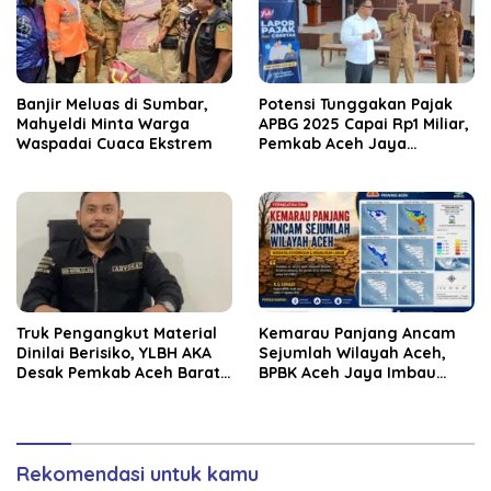
Banjir Meluas di Sumbar,
Potensi Tunggakan Pajak
Mahyeldi Minta Warga
APBG 2025 Capai Rp1 Miliar,
Waspadai Cuaca Ekstrem
Pemkab Aceh Jaya
Verifikasi 172 Gampong
Truk Pengangkut Material
Kemarau Panjang Ancam
Dinilai Berisiko, YLBH AKA
Sejumlah Wilayah Aceh,
Desak Pemkab Aceh Barat
BPBK Aceh Jaya Imbau
Bertindak
Warga Waspada
Kekeringan
Rekomendasi untuk kamu