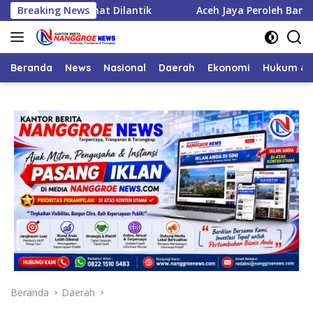
Langsung
m Camat Dilantik
Breaking News
Aceh Jaya Peroleh Bantuan APBN Ceta
ke
konten
Beranda
News
Nasional
Daerah
Ekonomi
Hukum & 
Beranda
Daerah