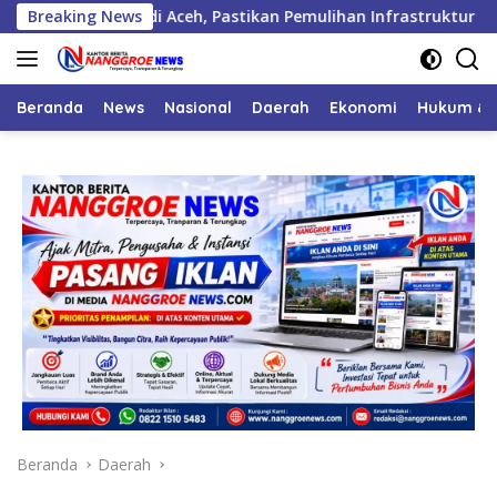
Langsung
rologi di Aceh, Pastikan Pemulihan Infrastruktur Berjalan
Breaking News
ke
konten
Beranda
News
Nasional
Daerah
Ekonomi
Hukum & 
Beranda
Daerah