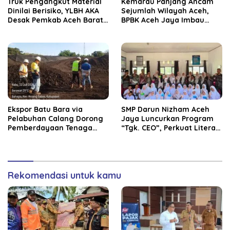
Truk Pengangkut Material
Kemarau Panjang Ancam
Dinilai Berisiko, YLBH AKA
Sejumlah Wilayah Aceh,
Desak Pemkab Aceh Barat
BPBK Aceh Jaya Imbau
Bertindak
Warga Waspada
Kekeringan
‎Ekspor Batu Bara via
SMP Darun Nizham Aceh
Pelabuhan Calang Dorong
Jaya Luncurkan Program
Pemberdayaan Tenaga
“Tgk. CEO”, Perkuat Literasi
Kerja dan Pertumbuhan
Keuangan dan Karakter
Ekonomi Lokal
Siswa
Rekomendasi untuk kamu