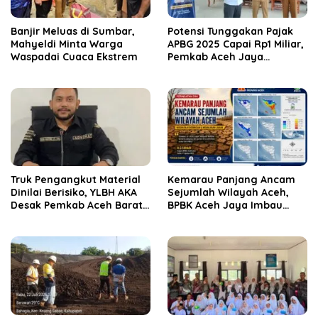
Banjir Meluas di Sumbar,
Potensi Tunggakan Pajak
Mahyeldi Minta Warga
APBG 2025 Capai Rp1 Miliar,
Waspadai Cuaca Ekstrem
Pemkab Aceh Jaya
Verifikasi 172 Gampong
Truk Pengangkut Material
Kemarau Panjang Ancam
Dinilai Berisiko, YLBH AKA
Sejumlah Wilayah Aceh,
Desak Pemkab Aceh Barat
BPBK Aceh Jaya Imbau
Bertindak
Warga Waspada
Kekeringan