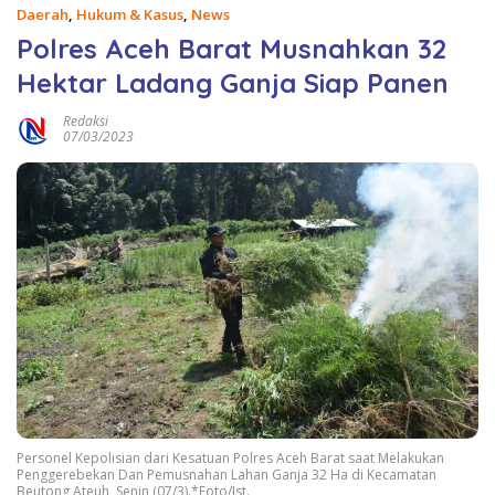
Daerah
,
Hukum & Kasus
,
News
Polres Aceh Barat Musnahkan 32
Hektar Ladang Ganja Siap Panen
Redaksi
07/03/2023
Personel Kepolisian dari Kesatuan Polres Aceh Barat saat Melakukan
Penggerebekan Dan Pemusnahan Lahan Ganja 32 Ha di Kecamatan
Beutong Ateuh, Senin (07/3).*Foto/Ist.