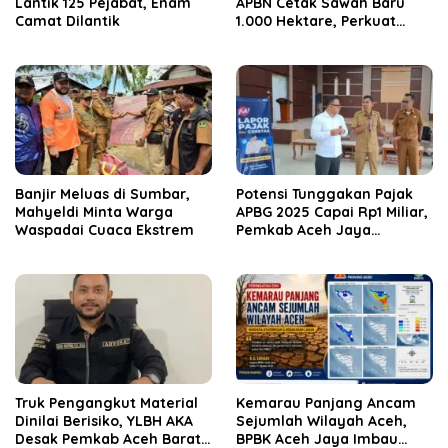
Lantik 125 Pejabat, Enam
APBN Cetak Sawah Baru
Camat Dilantik
1.000 Hektare, Perkuat
Ketahanan Pangan
Nasional
Banjir Meluas di Sumbar,
Potensi Tunggakan Pajak
Mahyeldi Minta Warga
APBG 2025 Capai Rp1 Miliar,
Waspadai Cuaca Ekstrem
Pemkab Aceh Jaya
Verifikasi 172 Gampong
Truk Pengangkut Material
Kemarau Panjang Ancam
Dinilai Berisiko, YLBH AKA
Sejumlah Wilayah Aceh,
Desak Pemkab Aceh Barat
BPBK Aceh Jaya Imbau