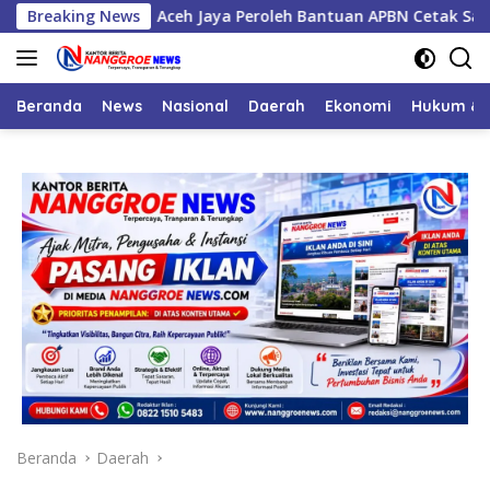
Langsung
Breaking News
Aceh Jaya Peroleh Bantuan APBN Cetak Sawah Baru 1.
ke
konten
Beranda
News
Nasional
Daerah
Ekonomi
Hukum & 
Beranda
Daerah