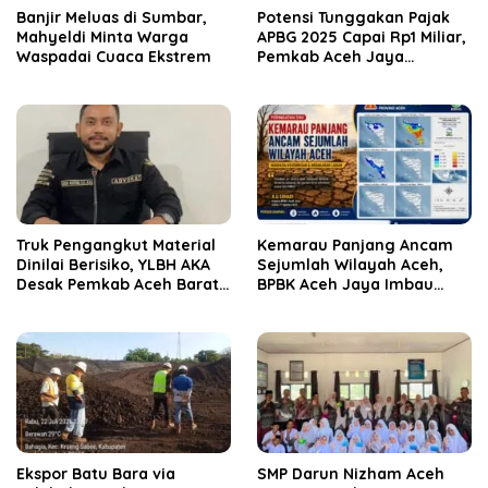
Banjir Meluas di Sumbar,
Potensi Tunggakan Pajak
Mahyeldi Minta Warga
APBG 2025 Capai Rp1 Miliar,
Waspadai Cuaca Ekstrem
Pemkab Aceh Jaya
Verifikasi 172 Gampong
Truk Pengangkut Material
Kemarau Panjang Ancam
Dinilai Berisiko, YLBH AKA
Sejumlah Wilayah Aceh,
Desak Pemkab Aceh Barat
BPBK Aceh Jaya Imbau
Bertindak
Warga Waspada
Kekeringan
‎Ekspor Batu Bara via
SMP Darun Nizham Aceh