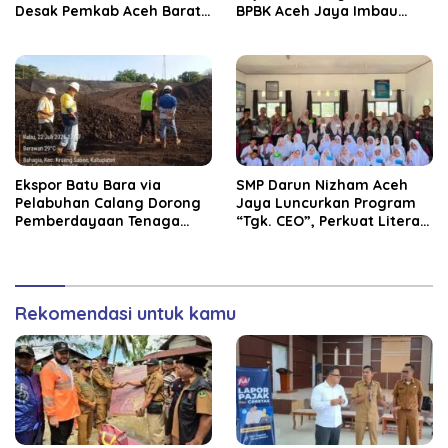
Desak Pemkab Aceh Barat
BPBK Aceh Jaya Imbau
Bertindak
Warga Waspada
Kekeringan
‎Ekspor Batu Bara via
SMP Darun Nizham Aceh
Pelabuhan Calang Dorong
Jaya Luncurkan Program
Pemberdayaan Tenaga
“Tgk. CEO”, Perkuat Literasi
Kerja dan Pertumbuhan
Keuangan dan Karakter
Ekonomi Lokal
Siswa
Rekomendasi untuk kamu