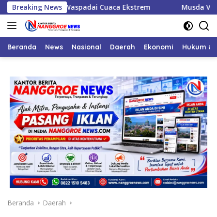
Langsung
a Warga Waspadai Cuaca Ekstrem
Breaking News
Musda VI Golkar Naga
ke
konten
Beranda
News
Nasional
Daerah
Ekonomi
Hukum & 
Beranda
Daerah