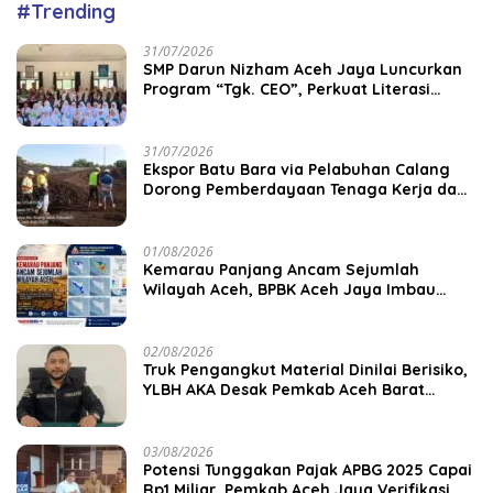
#Trending
31/07/2026
SMP Darun Nizham Aceh Jaya Luncurkan
Program “Tgk. CEO”, Perkuat Literasi
Keuangan dan Karakter Siswa
31/07/2026
‎Ekspor Batu Bara via Pelabuhan Calang
Dorong Pemberdayaan Tenaga Kerja dan
Pertumbuhan Ekonomi Lokal
01/08/2026
Kemarau Panjang Ancam Sejumlah
Wilayah Aceh, BPBK Aceh Jaya Imbau
Warga Waspada Kekeringan
02/08/2026
Truk Pengangkut Material Dinilai Berisiko,
YLBH AKA Desak Pemkab Aceh Barat
Bertindak
03/08/2026
Potensi Tunggakan Pajak APBG 2025 Capai
Rp1 Miliar, Pemkab Aceh Jaya Verifikasi