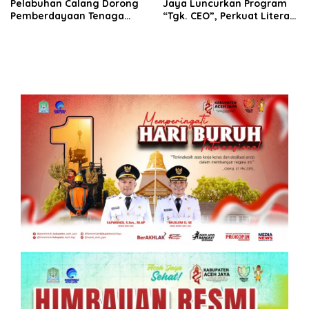
Pelabuhan Calang Dorong
Jaya Luncurkan Program
Pemberdayaan Tenaga
“Tgk. CEO”, Perkuat Literasi
Kerja dan Pertumbuhan
Keuangan dan Karakter
Ekonomi Lokal
Siswa