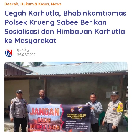
Daerah
,
Hukum & Kasus
,
News
Cegah Karhutla, Bhabinkamtibmas
Polsek Krueng Sabee Berikan
Sosialisasi dan Himbauan Karhutla
ke Masyarakat
Redaksi
04/01/2023