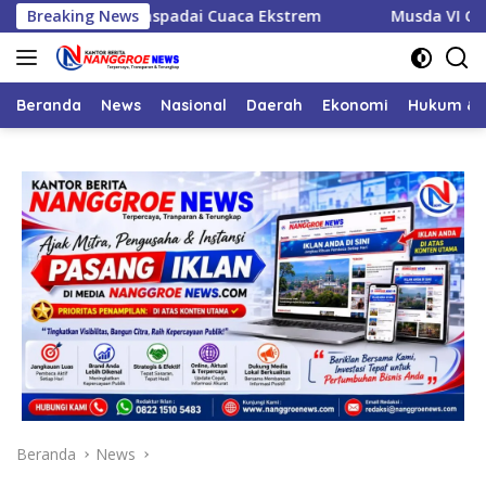
Langsung
Warga Waspadai Cuaca Ekstrem
Breaking News
Musda VI Golkar Nagan 
ke
konten
Beranda
News
Nasional
Daerah
Ekonomi
Hukum & 
Beranda
News