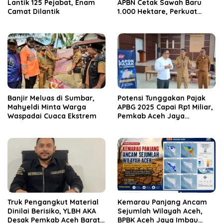
Lantik 125 Pejabat, Enam
APBN Cetak Sawah Baru
Camat Dilantik
1.000 Hektare, Perkuat
Ketahanan Pangan
Nasional
Banjir Meluas di Sumbar,
Potensi Tunggakan Pajak
Mahyeldi Minta Warga
APBG 2025 Capai Rp1 Miliar,
Waspadai Cuaca Ekstrem
Pemkab Aceh Jaya
Verifikasi 172 Gampong
Truk Pengangkut Material
Kemarau Panjang Ancam
Dinilai Berisiko, YLBH AKA
Sejumlah Wilayah Aceh,
Desak Pemkab Aceh Barat
BPBK Aceh Jaya Imbau