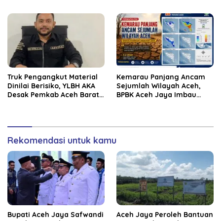
Verifikasi 172 Gampong
Truk Pengangkut Material
Kemarau Panjang Ancam
Dinilai Berisiko, YLBH AKA
Sejumlah Wilayah Aceh,
Desak Pemkab Aceh Barat
BPBK Aceh Jaya Imbau
Bertindak
Warga Waspada
Kekeringan
Rekomendasi untuk kamu
Bupati Aceh Jaya Safwandi
Aceh Jaya Peroleh Bantuan