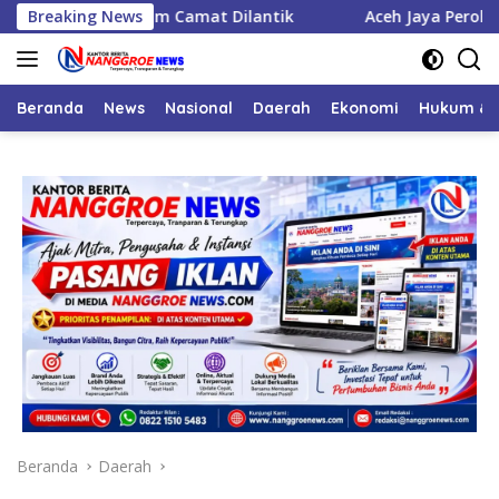
Langsung
bat, Enam Camat Dilantik
Breaking News
Aceh Jaya Peroleh Bantuan A
ke
konten
Beranda
News
Nasional
Daerah
Ekonomi
Hukum & 
Beranda
Daerah