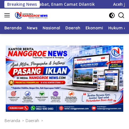
Langsung
k 125 Pejabat, Enam Camat Dilantik
Breaking News
Aceh Jaya Peroleh 
ke
konten
Beranda
News
Nasional
Daerah
Ekonomi
Hukum & 
Beranda
Daerah