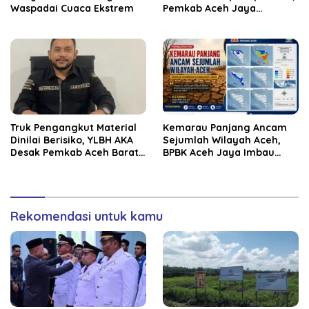
Waspadai Cuaca Ekstrem
Pemkab Aceh Jaya
Verifikasi 172 Gampong
Truk Pengangkut Material
Kemarau Panjang Ancam
Dinilai Berisiko, YLBH AKA
Sejumlah Wilayah Aceh,
Desak Pemkab Aceh Barat
BPBK Aceh Jaya Imbau
Bertindak
Warga Waspada
Kekeringan
Rekomendasi untuk kamu