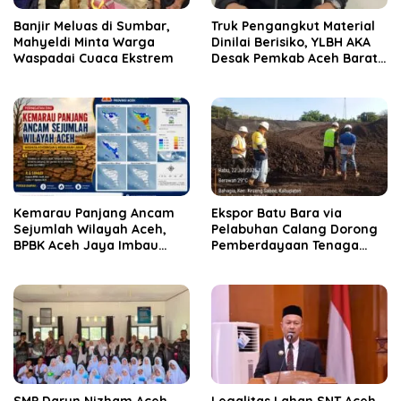
Banjir Meluas di Sumbar,
Truk Pengangkut Material
Mahyeldi Minta Warga
Dinilai Berisiko, YLBH AKA
Waspadai Cuaca Ekstrem
Desak Pemkab Aceh Barat
Bertindak
Kemarau Panjang Ancam
‎Ekspor Batu Bara via
Sejumlah Wilayah Aceh,
Pelabuhan Calang Dorong
BPBK Aceh Jaya Imbau
Pemberdayaan Tenaga
Warga Waspada
Kerja dan Pertumbuhan
Kekeringan
Ekonomi Lokal
SMP Darun Nizham Aceh
Legalitas Lahan SNT Aceh