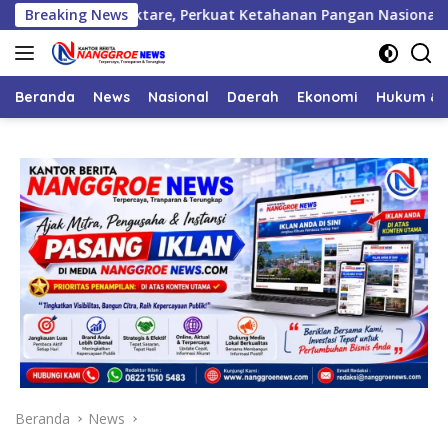
Langsung
.000 Hektare, Perkuat Ketahanan Pangan Nasional
Breaking News
Wap
ke
konten
Beranda
News
Nasional
Daerah
Ekonomi
Hukum & 
Beranda
News