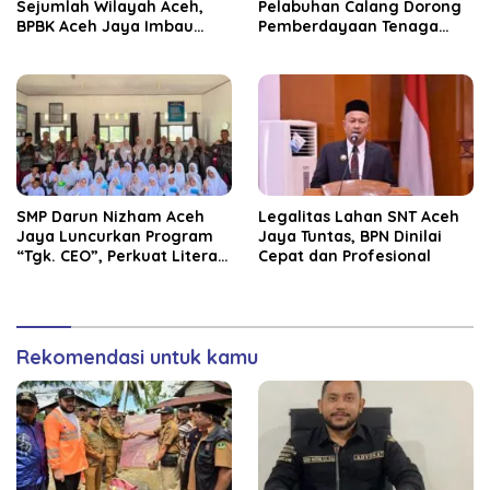
Sejumlah Wilayah Aceh,
Pelabuhan Calang Dorong
BPBK Aceh Jaya Imbau
Pemberdayaan Tenaga
Warga Waspada
Kerja dan Pertumbuhan
Kekeringan
Ekonomi Lokal
SMP Darun Nizham Aceh
Legalitas Lahan SNT Aceh
Jaya Luncurkan Program
Jaya Tuntas, BPN Dinilai
“Tgk. CEO”, Perkuat Literasi
Cepat dan Profesional
Keuangan dan Karakter
Siswa
Rekomendasi untuk kamu