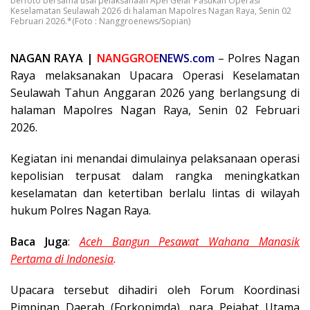
berfoto bersama usai pelaksanaan Apel Gelar Pasukan Operasi
Keselamatan Seulawah 2026 di halaman Mapolres Nagan Raya, Senin 02
Februari 2026.*(Foto : Nanggroenews/Sopian)
NAGAN RAYA |
NANGGROE
NEWS.com
– Polres Nagan
Raya melaksanakan Upacara Operasi Keselamatan
Seulawah Tahun Anggaran 2026 yang berlangsung di
halaman Mapolres Nagan Raya, Senin 02 Februari
2026.
Kegiatan ini menandai dimulainya pelaksanaan operasi
kepolisian terpusat dalam rangka meningkatkan
keselamatan dan ketertiban berlalu lintas di wilayah
hukum Polres Nagan Raya.
Baca Juga
:
Aceh Bangun Pesawat Wahana Manasik
Pertama di Indonesia
.
Upacara tersebut dihadiri oleh Forum Koordinasi
Pimpinan Daerah (Forkopimda), para Pejabat Utama