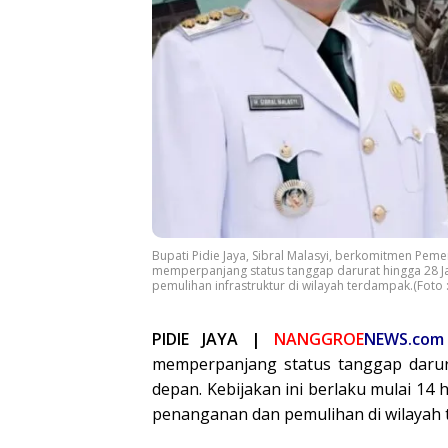
Bupati Pidie Jaya, Sibral Malasyi, berkomitmen Pe
memperpanjang status tanggap darurat hingga 28 J
pemulihan infrastruktur di wilayah terdampak.(Fot
PIDIE JAYA |
NANGGROE
NEWS.com
memperpanjang status tanggap darur
depan. Kebijakan ini berlaku mulai 14
penanganan dan pemulihan di wilayah 