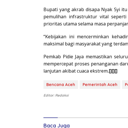
Bupati yang akrab disapa Nyak Syi i
pemulihan infrastruktur vital sepert
prioritas utama selama masa perpanja
“Kebijakan ini mencerminkan kehad
maksimal bagi masyarakat yang terdam
Pemkab Pidie Jaya memastikan seluru
mempercepat proses penanganan darur
lanjutan akibat cuaca ekstrem
.[][][]
Bencana Aceh
Pemerintah Aceh
P
Editor: Redaksi
Baca Juga