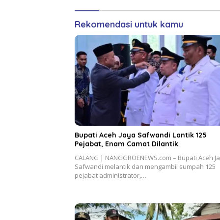
Rekomendasi untuk kamu
Bupati Aceh Jaya Safwandi Lantik 125
Pejabat, Enam Camat Dilantik
CALANG | NANGGROENEWS.com – Bupati Aceh J
Safwandi melantik dan mengambil sumpah 125
pejabat administrator,…