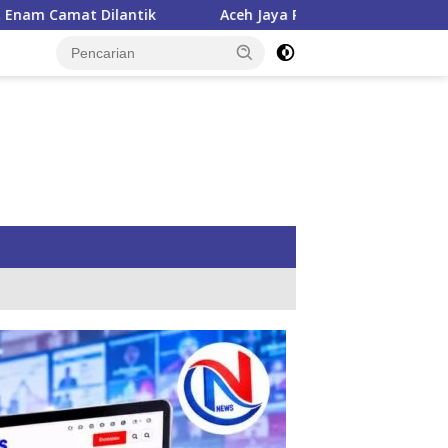
Aceh Jaya Peroleh Bantuan APBN Cetak Sawah Baru 1.000 