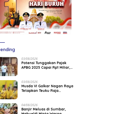
ending
03/08/2026
Potensi Tunggakan Pajak
APBG 2025 Capai Rp1 Miliar,
Pemkab Aceh Jaya Verifikasi
172 Gampong
03/08/2026
Musda VI Golkar Nagan Raya
Tetapkan Teuku Raja
Keumangan sebagai Ketua
DPD II
04/08/2026
Banjir Meluas di Sumbar,
Mahyeldi Minta Warga