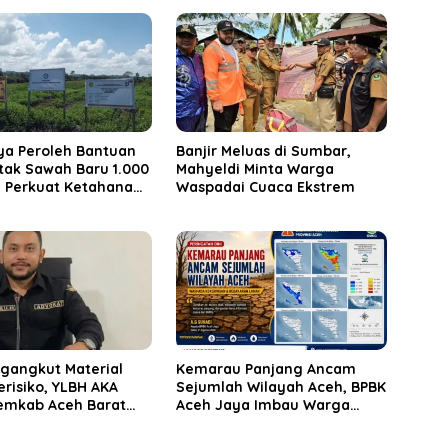
ya Peroleh Bantuan
Banjir Meluas di Sumbar,
tak Sawah Baru 1.000
Mahyeldi Minta Warga
, Perkuat Ketahanan
Waspadai Cuaca Ekstrem
Nasional
ngangkut Material
Kemarau Panjang Ancam
Berisiko, YLBH AKA
Sejumlah Wilayah Aceh, BPBK
emkab Aceh Barat
Aceh Jaya Imbau Warga
ak
Waspada Kekeringan