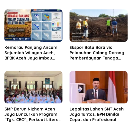
Bertindak
Kemarau Panjang Ancam
‎Ekspor Batu Bara via
Sejumlah Wilayah Aceh,
Pelabuhan Calang Dorong
BPBK Aceh Jaya Imbau
Pemberdayaan Tenaga
Warga Waspada
Kerja dan Pertumbuhan
Kekeringan
Ekonomi Lokal
SMP Darun Nizham Aceh
Legalitas Lahan SNT Aceh
Jaya Luncurkan Program
Jaya Tuntas, BPN Dinilai
“Tgk. CEO”, Perkuat Literasi
Cepat dan Profesional
Keuangan dan Karakter
Siswa