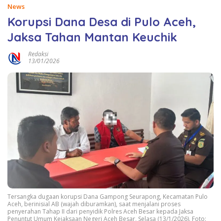
News
Korupsi Dana Desa di Pulo Aceh,
Jaksa Tahan Mantan Keuchik
Redaksi
13/01/2026
Tersangka dugaan korupsi Dana Gampong Seurapong, Kecamatan Pulo
Aceh, berinisial AB (wajah diburamkan), saat menjalani proses
penyerahan Tahap II dari penyidik Polres Aceh Besar kepada Jaksa
Penuntut Umum Kejaksaan Negeri Aceh Besar, Selasa (13/1/2026). Foto: