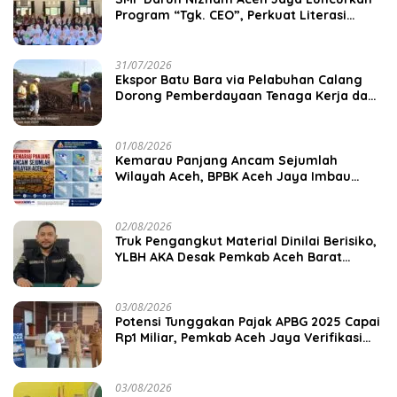
Program “Tgk. CEO”, Perkuat Literasi
Keuangan dan Karakter Siswa
31/07/2026
‎Ekspor Batu Bara via Pelabuhan Calang
Dorong Pemberdayaan Tenaga Kerja dan
Pertumbuhan Ekonomi Lokal
01/08/2026
Kemarau Panjang Ancam Sejumlah
Wilayah Aceh, BPBK Aceh Jaya Imbau
Warga Waspada Kekeringan
02/08/2026
Truk Pengangkut Material Dinilai Berisiko,
YLBH AKA Desak Pemkab Aceh Barat
Bertindak
03/08/2026
Potensi Tunggakan Pajak APBG 2025 Capai
Rp1 Miliar, Pemkab Aceh Jaya Verifikasi
172 Gampong
03/08/2026