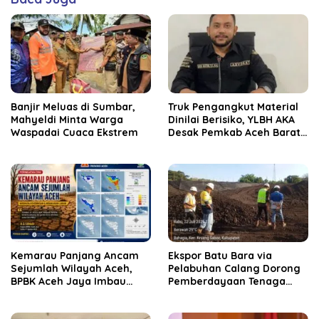
Banjir Meluas di Sumbar,
Truk Pengangkut Material
Mahyeldi Minta Warga
Dinilai Berisiko, YLBH AKA
Waspadai Cuaca Ekstrem
Desak Pemkab Aceh Barat
Bertindak
Kemarau Panjang Ancam
‎Ekspor Batu Bara via
Sejumlah Wilayah Aceh,
Pelabuhan Calang Dorong
BPBK Aceh Jaya Imbau
Pemberdayaan Tenaga
Warga Waspada
Kerja dan Pertumbuhan
Kekeringan
Ekonomi Lokal