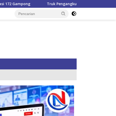
uk Pengangkut Material Dinilai Berisiko, YLBH AKA Desak Pemka