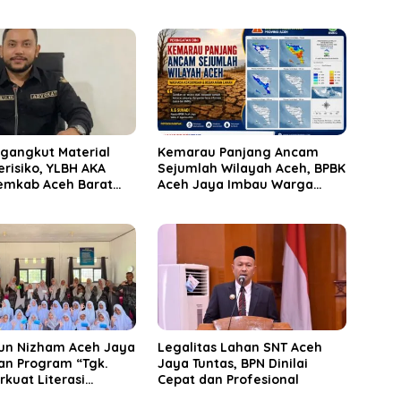
ngangkut Material
Kemarau Panjang Ancam
Berisiko, YLBH AKA
Sejumlah Wilayah Aceh, BPBK
emkab Aceh Barat
Aceh Jaya Imbau Warga
ak
Waspada Kekeringan
un Nizham Aceh Jaya
Legalitas Lahan SNT Aceh
an Program “Tgk.
Jaya Tuntas, BPN Dinilai
rkuat Literasi
Cepat dan Profesional
n dan Karakter