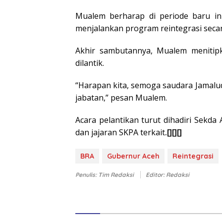
Mualem berharap di periode baru ini
menjalankan program reintegrasi secar
Akhir sambutannya, Mualem meniti
dilantik.
“Harapan kita, semoga saudara Jamalud
jabatan,” pesan Mualem.
Acara pelantikan turut dihadiri Sekda
dan jajaran SKPA terkait
.[][][]
BRA
Gubernur Aceh
Reintegrasi
Penulis: Tim Redaksi
Editor: Redaksi