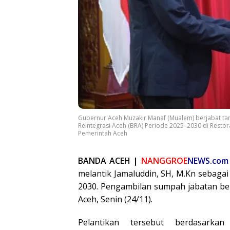
Gubernur Aceh Muzakir Manaf (Mualem) berjabat ta
Reintegrasi Aceh (BRA) Periode 2025–2030 di Resto
Pemerintah Aceh
BANDA ACEH |
NANGGROE
NEWS.com
melantik Jamaluddin, SH, M.Kn sebagai
2030. Pengambilan sumpah jabatan be
Aceh, Senin (24/11).
Pelantikan tersebut berdasark