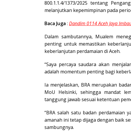
800.1.1.4/1373/2025 tentang Penga
melanjutkan kepemimpinan pada period
Baca Juga
:
Dandim 0114 Aceh Jaya Imbau
Dalam sambutannya, Mualem menega
penting untuk memastikan keberlanj
keberlanjutan perdamaian di Aceh.
“Saya percaya saudara akan menjalan
adalah momentum penting bagi keberla
Ia menjelaskan, BRA merupakan badan
MoU Helsinki, sehingga mandat le
tanggung jawab sesuai ketentuan pem
“BRA salah satu badan perdamaian ya
amanah ini tetap dijaga dengan baik s
sambungnya.