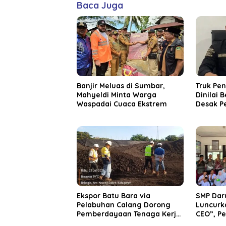
Baca Juga
Banjir Meluas di Sumbar,
Truk Pe
Mahyeldi Minta Warga
Dinilai 
Waspadai Cuaca Ekstrem
Desak P
Bertind
‎Ekspor Batu Bara via
SMP Dar
Pelabuhan Calang Dorong
Luncurk
Pemberdayaan Tenaga Kerja
CEO”, Pe
dan Pertumbuhan Ekonomi
Keuanga