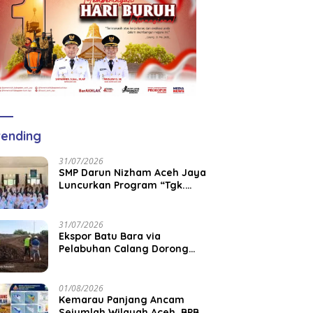
ending
31/07/2026
SMP Darun Nizham Aceh Jaya
Luncurkan Program “Tgk.
CEO”, Perkuat Literasi
Keuangan dan Karakter
Siswa
31/07/2026
‎Ekspor Batu Bara via
Pelabuhan Calang Dorong
Pemberdayaan Tenaga Kerja
dan Pertumbuhan Ekonomi
Lokal
01/08/2026
Kemarau Panjang Ancam
Sejumlah Wilayah Aceh, BPBK