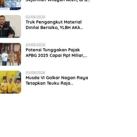
Aceh Jaya Imbau Warga
Waspada Kekeringan
02/08/2026
Truk Pengangkut Material
Dinilai Berisiko, YLBH AKA
Desak Pemkab Aceh Barat
Bertindak
03/08/2026
Potensi Tunggakan Pajak
APBG 2025 Capai Rp1 Miliar,
Pemkab Aceh Jaya Verifikasi
172 Gampong
03/08/2026
Musda VI Golkar Nagan Raya
Tetapkan Teuku Raja
Keumangan sebagai Ketua
DPD II