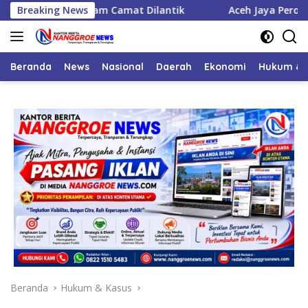
Langsung
abat, Enam Camat Dilantik
Breaking News
Aceh Jaya Peroleh Bantuan 
ke
konten
Beranda
News
Nasional
Daerah
Ekonomi
Hukum & 
Beranda
Hukum & Kasus