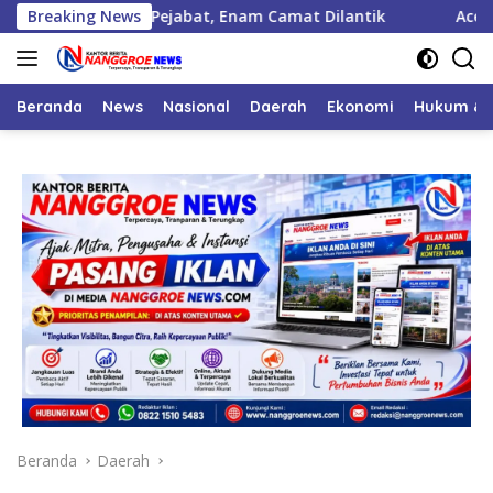
Langsung
tik 125 Pejabat, Enam Camat Dilantik
Breaking News
Aceh Jaya Perole
ke
konten
Beranda
News
Nasional
Daerah
Ekonomi
Hukum & 
Beranda
Daerah