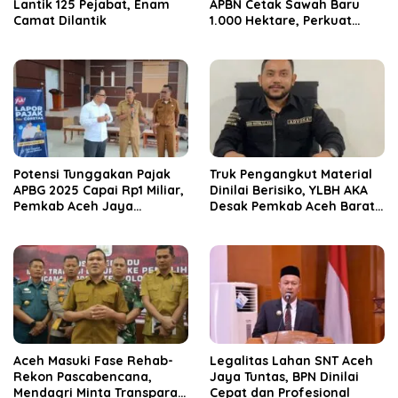
Lantik 125 Pejabat, Enam
APBN Cetak Sawah Baru
Camat Dilantik
1.000 Hektare, Perkuat
Ketahanan Pangan
Nasional
Potensi Tunggakan Pajak
Truk Pengangkut Material
APBG 2025 Capai Rp1 Miliar,
Dinilai Berisiko, YLBH AKA
Pemkab Aceh Jaya
Desak Pemkab Aceh Barat
Verifikasi 172 Gampong
Bertindak
Aceh Masuki Fase Rehab-
Legalitas Lahan SNT Aceh
Rekon Pascabencana,
Jaya Tuntas, BPN Dinilai
Mendagri Minta Transparan
Cepat dan Profesional