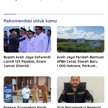
Anggaran
Rekomendasi untuk kamu
Bupati Aceh Jaya Safwandi
Aceh Jaya Peroleh Bantuan
Lantik 125 Pejabat, Enam
APBN Cetak Sawah Baru
Camat Dilantik
1.000 Hektare, Perkuat
Ketahanan Pangan
Nasional
Potensi Tunggakan Pajak
Truk Pengangkut Material