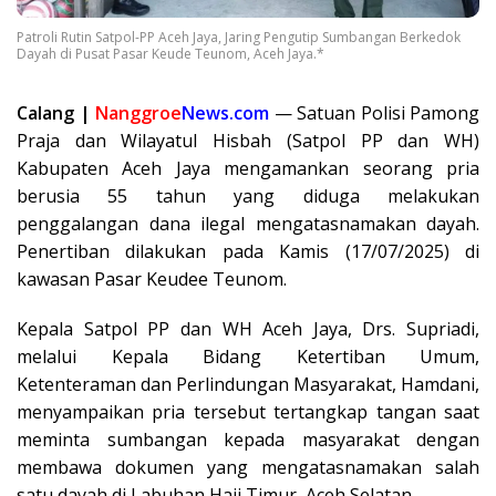
Patroli Rutin Satpol-PP Aceh Jaya, Jaring Pengutip Sumbangan Berkedok
Dayah di Pusat Pasar Keude Teunom, Aceh Jaya.*
Calang |
Nanggroe
News.com
— Satuan Polisi Pamong
Praja dan Wilayatul Hisbah (Satpol PP dan WH)
Kabupaten Aceh Jaya mengamankan seorang pria
berusia 55 tahun yang diduga melakukan
penggalangan dana ilegal mengatasnamakan dayah.
Penertiban dilakukan pada Kamis (17/07/2025) di
kawasan Pasar Keudee Teunom.
Kepala Satpol PP dan WH Aceh Jaya, Drs. Supriadi,
melalui Kepala Bidang Ketertiban Umum,
Ketenteraman dan Perlindungan Masyarakat, Hamdani,
menyampaikan pria tersebut tertangkap tangan saat
meminta sumbangan kepada masyarakat dengan
membawa dokumen yang mengatasnamakan salah
satu dayah di Labuhan Haji Timur, Aceh Selatan.