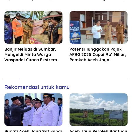
Kapolda Tunjuk Plt
Pastikan Pemulihan
Infrastruktur Berjalan
Banjir Meluas di Sumbar,
Potensi Tunggakan Pajak
Mahyeldi Minta Warga
APBG 2025 Capai Rp1 Miliar,
Waspadai Cuaca Ekstrem
Pemkab Aceh Jaya
Verifikasi 172 Gampong
Rekomendasi untuk kamu
Bupati Aceh Jaya Safwandi
Aceh Jaya Peroleh Bantuan