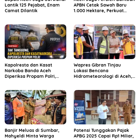
Lantik 125 Pejabat, Enam
APBN Cetak Sawah Baru
Camat Dilantik
1.000 Hektare, Perkuat
Ketahanan Pangan
Nasional
Kapolresta dan Kasat
Wapres Gibran Tinjau
Narkoba Banda Aceh
Lokasi Bencana
Diperiksa Propam Polri,
Hidrometeorologi di Aceh,
Kapolda Tunjuk Plt
Pastikan Pemulihan
Infrastruktur Berjalan
Banjir Meluas di Sumbar,
Potensi Tunggakan Pajak
Mahyeldi Minta Warga
APBG 2025 Capai Rp1 Miliar,