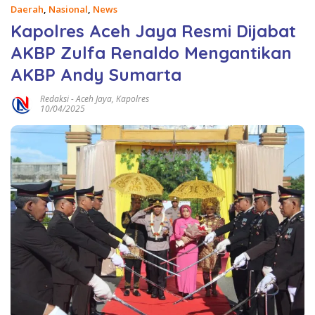
Daerah
,
Nasional
,
News
Kapolres Aceh Jaya Resmi Dijabat
AKBP Zulfa Renaldo Mengantikan
AKBP Andy Sumarta
Redaksi
-
Aceh Jaya
,
Kapolres
10/04/2025