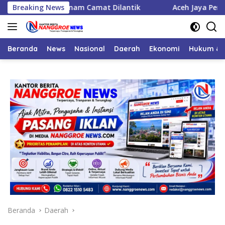
Langsung
ejabat, Enam Camat Dilantik
Breaking News
Aceh Jaya Peroleh Bantua
ke
konten
Beranda
News
Nasional
Daerah
Ekonomi
Hukum & 
Beranda
Daerah