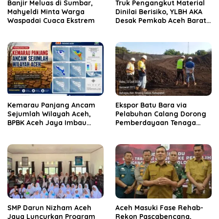
Banjir Meluas di Sumbar,
Truk Pengangkut Material
Mahyeldi Minta Warga
Dinilai Berisiko, YLBH AKA
Waspadai Cuaca Ekstrem
Desak Pemkab Aceh Barat
Bertindak
Kemarau Panjang Ancam
‎Ekspor Batu Bara via
Sejumlah Wilayah Aceh,
Pelabuhan Calang Dorong
BPBK Aceh Jaya Imbau
Pemberdayaan Tenaga
Warga Waspada
Kerja dan Pertumbuhan
Kekeringan
Ekonomi Lokal
SMP Darun Nizham Aceh
Aceh Masuki Fase Rehab-
Jaya Luncurkan Program
Rekon Pascabencana,