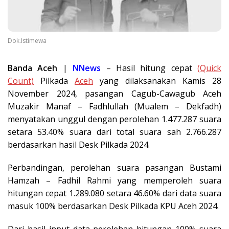
Dok.Istimewa
Banda Aceh
|
NNews
– Hasil hitung cepat
(Quick
Count)
Pilkada
Aceh
yang dilaksanakan Kamis 28
November 2024, pasangan Cagub-Cawagub Aceh
Muzakir Manaf – Fadhlullah (Mualem – Dekfadh)
menyatakan unggul dengan perolehan 1.477.287 suara
setara 53.40% suara dari total suara sah 2.766.287
berdasarkan hasil Desk Pilkada 2024.
Perbandingan, perolehan suara pasangan Bustami
Hamzah – Fadhil Rahmi yang memperoleh suara
hitungan cepat 1.289.080 setara 46.60% dari data suara
masuk 100% berdasarkan Desk Pilkada KPU Aceh 2024.
Dari hasil input data perolehan hitungan 100% suara