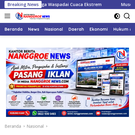
Langsung
inta Warga Waspadai Cuaca Ekstrem
Breaking News
Musda VI Golkar N
ke
konten
Beranda
News
Nasional
Daerah
Ekonomi
Hukum & 
Beranda
Nasional