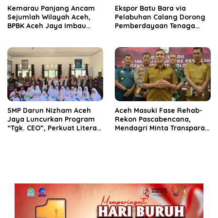
Kemarau Panjang Ancam
‎Ekspor Batu Bara via
Sejumlah Wilayah Aceh,
Pelabuhan Calang Dorong
BPBK Aceh Jaya Imbau
Pemberdayaan Tenaga
Warga Waspada
Kerja dan Pertumbuhan
Kekeringan
Ekonomi Lokal
SMP Darun Nizham Aceh
Aceh Masuki Fase Rehab-
Jaya Luncurkan Program
Rekon Pascabencana,
“Tgk. CEO”, Perkuat Literasi
Mendagri Minta Transparan
Keuangan dan Karakter
Anggaran
Siswa