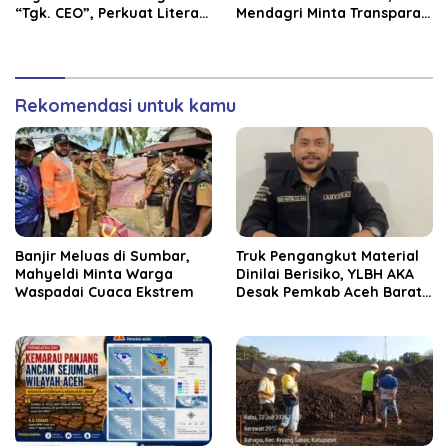
“Tgk. CEO”, Perkuat Literasi
Mendagri Minta Transparan
Keuangan dan Karakter
Anggaran
Siswa
Rekomendasi untuk kamu
Banjir Meluas di Sumbar,
Truk Pengangkut Material
Mahyeldi Minta Warga
Dinilai Berisiko, YLBH AKA
Waspadai Cuaca Ekstrem
Desak Pemkab Aceh Barat
Bertindak