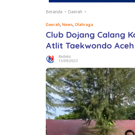
Beranda
Daerah
Daerah
,
News
,
Olahraga
Club Dojang Calang Ko
Atlit Taekwondo Aceh
Redaksi
15/09/2023