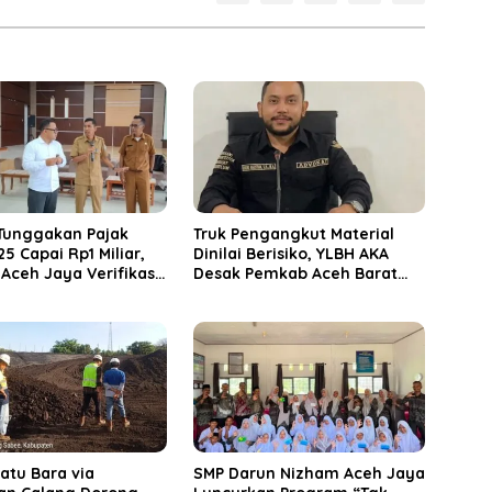
 Tunggakan Pajak
Truk Pengangkut Material
5 Capai Rp1 Miliar,
Dinilai Berisiko, YLBH AKA
Aceh Jaya Verifikasi
Desak Pemkab Aceh Barat
mpong
Bertindak
Batu Bara via
SMP Darun Nizham Aceh Jaya