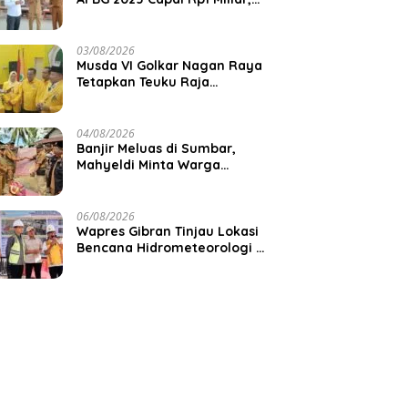
Pemkab Aceh Jaya Verifikasi
172 Gampong
03/08/2026
Musda VI Golkar Nagan Raya
Tetapkan Teuku Raja
Keumangan sebagai Ketua
DPD II
04/08/2026
Banjir Meluas di Sumbar,
Mahyeldi Minta Warga
Waspadai Cuaca Ekstrem
06/08/2026
Wapres Gibran Tinjau Lokasi
Bencana Hidrometeorologi di
Aceh, Pastikan Pemulihan
Infrastruktur Berjalan