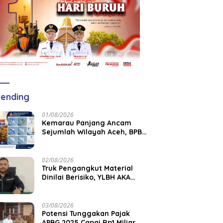
ending
01/08/2026
Kemarau Panjang Ancam
Sejumlah Wilayah Aceh, BPBK
Aceh Jaya Imbau Warga
Waspada Kekeringan
02/08/2026
Truk Pengangkut Material
Dinilai Berisiko, YLBH AKA
Desak Pemkab Aceh Barat
Bertindak
03/08/2026
Potensi Tunggakan Pajak
APBG 2025 Capai Rp1 Miliar,