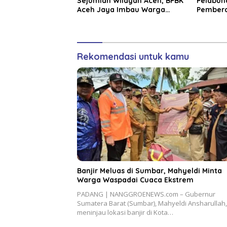
Sejumlah Wilayah Aceh, BPBK
Pelabuh
Aceh Jaya Imbau Warga
Pemberd
Waspada Kekeringan
dan Per
Lokal
Rekomendasi untuk kamu
Banjir Meluas di Sumbar, Mahyeldi Minta
Warga Waspadai Cuaca Ekstrem
PADANG | NANGGROENEWS.com – Gubernur
Sumatera Barat (Sumbar), Mahyeldi Ansharullah,
meninjau lokasi banjir di Kota…