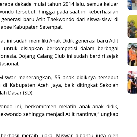
berapa dekade mulai tahun 2014 lalu, semua keluar
wondo tersebut, hingga pada saat ini keberhasilan
enerasi baru Atlit Taekwondo dari siswa-siswi di
Sabee Kabupaten Setempat.
t ini sudah memiliki Anak Didik generasi baru Atlit
t untuk disiapkan berkompetisi dalam berbagai
esia. Dojang Calang Club ini sudah berdiri sejak
Nasional.
Miswar menerangkan, 55 anak didiknya tersebut
i di Kabupaten Aceh Jaya, baik ditingkat Sekolah
ah Dasar (SD).
ondo ini, berkomitmen melatih anak-anak didik,
ekwondo sehingga menjadi Atlit nantinya,” ungkap
berhasil meraih juara, Miswar dibantu juga oleh