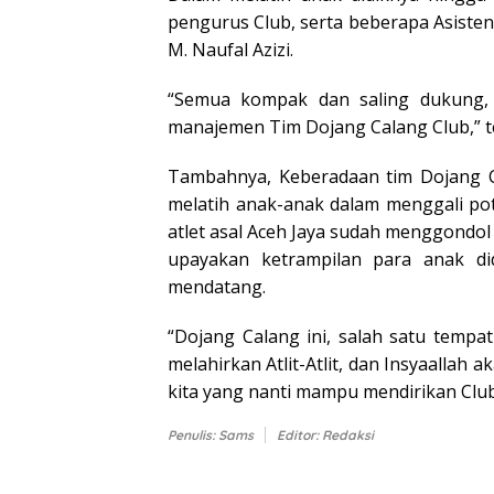
pengurus Club, serta beberapa Asisten 
M. Naufal Azizi.
“Semua kompak dan saling dukung, m
manajemen Tim Dojang Calang Club,” teg
Tambahnya, Keberadaan tim Dojang Ca
melatih anak-anak dalam menggali poten
atlet asal Aceh Jaya sudah menggondol 
upayakan ketrampilan para anak d
mendatang.
“Dojang Calang ini, salah satu temp
melahirkan Atlit-Atlit, dan Insyaallah
kita yang nanti mampu mendirikan Club
Penulis: Sams
Editor: Redaksi