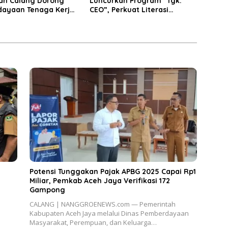
an Calang Dorong
Luncurkan Program “Tgk.
ayaan Tenaga Kerja
CEO”, Perkuat Literasi
tumbuhan Ekonomi
Keuangan dan Karakter
Siswa
Potensi Tunggakan Pajak APBG 2025 Capai Rp1
Miliar, Pemkab Aceh Jaya Verifikasi 172
Gampong
CALANG | NANGGROENEWS.com — Pemerintah
Kabupaten Aceh Jaya melalui Dinas Pemberdayaan
Masyarakat, Perempuan, dan Keluarga…