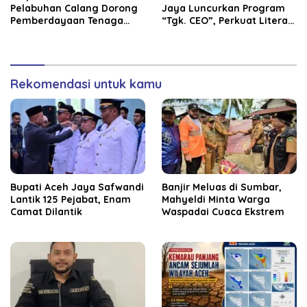
Pelabuhan Calang Dorong
Jaya Luncurkan Program
Pemberdayaan Tenaga
“Tgk. CEO”, Perkuat Literasi
Kerja dan Pertumbuhan
Keuangan dan Karakter
Ekonomi Lokal
Siswa
Rekomendasi untuk kamu
Bupati Aceh Jaya Safwandi
Banjir Meluas di Sumbar,
Lantik 125 Pejabat, Enam
Mahyeldi Minta Warga
Camat Dilantik
Waspadai Cuaca Ekstrem