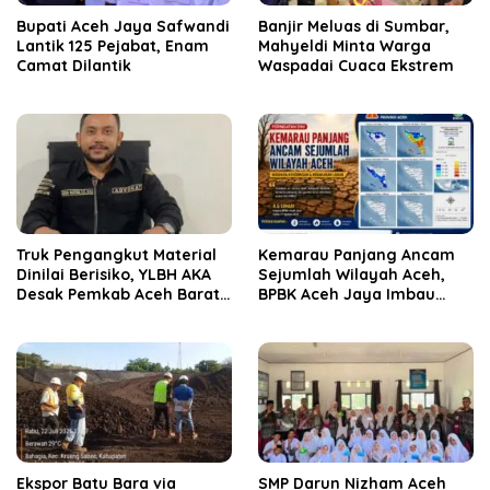
Bupati Aceh Jaya Safwandi
Banjir Meluas di Sumbar,
Lantik 125 Pejabat, Enam
Mahyeldi Minta Warga
Camat Dilantik
Waspadai Cuaca Ekstrem
Truk Pengangkut Material
Kemarau Panjang Ancam
Dinilai Berisiko, YLBH AKA
Sejumlah Wilayah Aceh,
Desak Pemkab Aceh Barat
BPBK Aceh Jaya Imbau
Bertindak
Warga Waspada
Kekeringan
‎Ekspor Batu Bara via
SMP Darun Nizham Aceh