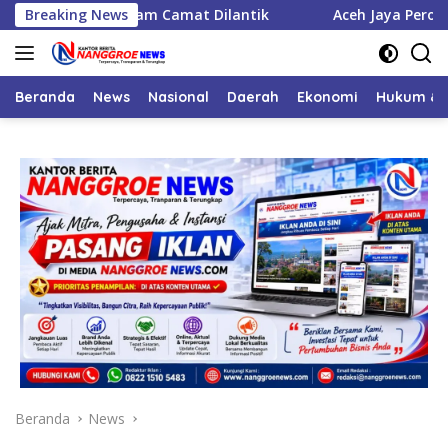
Langsung
abat, Enam Camat Dilantik
Breaking News
Aceh Jaya Peroleh Bantuan 
ke
konten
Beranda
News
Nasional
Daerah
Ekonomi
Hukum & 
Beranda
News