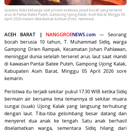
Suasana duka keluarga saat proses evakuasi jasad bocah yang terseret
arus di Pantai Batee Puteh, Gampong Ujong Kalak, Aceh Barat, Minggu 05
April 2026 malam dikediaman korban.(Foto: Istimewa)
ACEH BARAT |
NANGGROE
NEWS.com
— Seorang
bocah berusia 10 tahun, T. Muhammad Sidiq, warga
Gampong Drien Rampak, Kecamatan Johan Pahlawan,
meninggal dunia setelah terseret arus laut saat mandi
di kawasan Pantai Batee Puteh, Gampong Ujong Kalak,
Kabupaten Aceh Barat, Minggu 05 April 2026 sore
kemarin.
Peristiwa itu terjadi sekitar pukul 17.30 WIB ketika Sidiq
bermain air bersama lima temannya di sekitar muara
sungai (suak) Ujong Kalak yang langsung terhubung
dengan laut. Tiba-tiba gelombang besar datang dan
menyeret dua anak ke tengah. Satu anak berhasil
diselamatkan warga, sementara Sidiq hilang dari