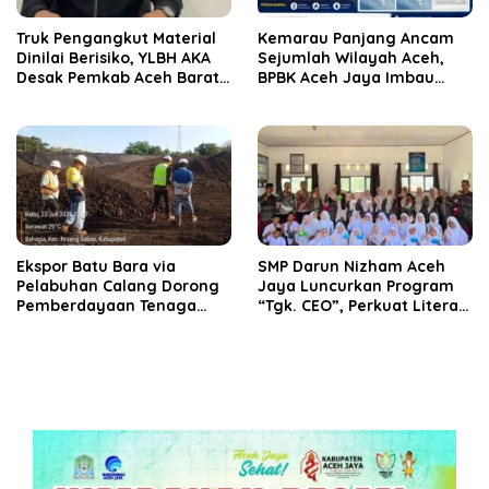
Truk Pengangkut Material
Kemarau Panjang Ancam
Dinilai Berisiko, YLBH AKA
Sejumlah Wilayah Aceh,
Desak Pemkab Aceh Barat
BPBK Aceh Jaya Imbau
Bertindak
Warga Waspada
Kekeringan
‎Ekspor Batu Bara via
SMP Darun Nizham Aceh
Pelabuhan Calang Dorong
Jaya Luncurkan Program
Pemberdayaan Tenaga
“Tgk. CEO”, Perkuat Literasi
Kerja dan Pertumbuhan
Keuangan dan Karakter
Ekonomi Lokal
Siswa